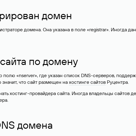
стрирован домен
раторе домена. Она указана в поле «registrar». Иногда да
 сайта по домену
 по полю «nserver», где указан список DNS-серверов, подд
 Это значит, что сайт размещен на
хостинге сайтов
Руцентра.
знать хостинг-провайдера сайта. Иногда владельцы сайтов 
ера.
 DNS домена