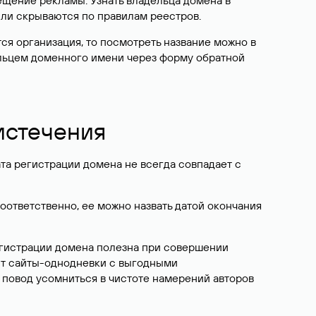
ещение рекламы. Узнать владельца домена в
или скрываются по правилам реестров.
ется организация, то посмотреть название можно в
дельцем доменного имени через форму обратной
 истечения
ата регистрации домена не всегда совпадает с
Соответственно, ее можно назвать датой окончания
егистрации домена полезна при совершении
ют сайты-однодневки с выгодными
 повод усомниться в чистоте намерений авторов