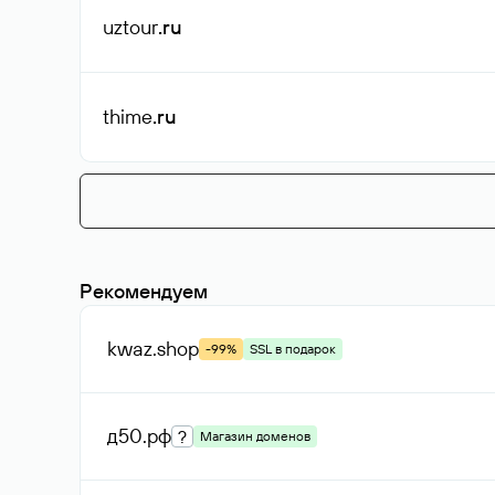
uztour
.ru
thime
.ru
Рекомендуем
kwaz
.shop
-99%
SSL в подарок
д50
.рф
?
Магазин доменов