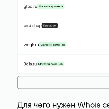
gtpc
.ru
Магазин доменов
bird
.shop
Премиум
vmgk
.ru
Магазин доменов
3c1s
.ru
Магазин доменов
Для чего нужен Whois с