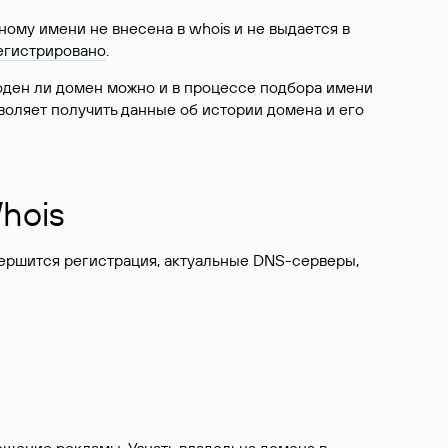
ому имени не внесена в whois и не выдается в
егистрировано
.
боден ли домен можно и в процессе подбора имени
воляет получить данные об истории домена и его
hois
вершится регистрация, актуальные DNS-серверы,