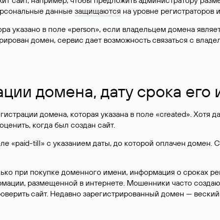
жит сайт, например, чтобы предложить администратору разм
персональные данные
защищаются
на уровне регистраторов 
атора указано в поле «person», если владельцем домена явля
истрирован домен, сервис дает возможность связаться с вла
ации домена, дату срока его
гистрации домена, которая указана в поле «created». Хотя д
оценить, когда был создан сайт.
 «paid-till» с указанием даты, до которой оплачен домен. 
лько при покупке доменного имени, информация о сроках р
ормации, размещенной в интернете. Мошенники часто созда
оверить сайт. Недавно зарегистрированный домен — веский