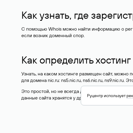
Как узнать, где зареги
С помощью Whois можно найти информацию о регист
если возник доменный спор.
Как определить хостинг
Узнать, на каком хостинге размещен сайт, можно
для домена nic.ru: ns5.nic.ru, ns6.nic.ru, ns9.nic.ru.
Это простой, но не всегда достоверный способ у
Руцентр использует
ре
данные сайта хранятся у другого хостинг-провайд
Как узнать актуальные