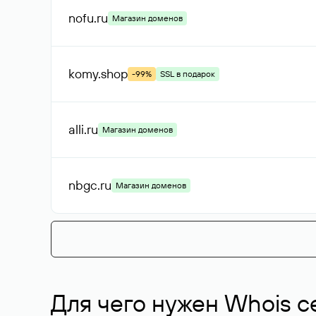
nofu
.ru
Магазин доменов
komy
.shop
-99%
SSL в подарок
alli
.ru
Магазин доменов
nbgc
.ru
Магазин доменов
Для чего нужен Whois с