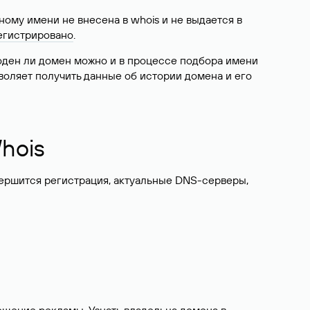
ому имени не внесена в whois и не выдается в
егистрировано
.
боден ли домен можно и в процессе подбора имени
воляет получить данные об истории домена и его
hois
вершится регистрация, актуальные DNS-серверы,