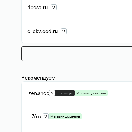
riposa
.ru
?
clickwood
.ru
?
Рекомендуем
zen
.shop
?
Премиум
Магазин доменов
c76
.ru
?
Магазин доменов