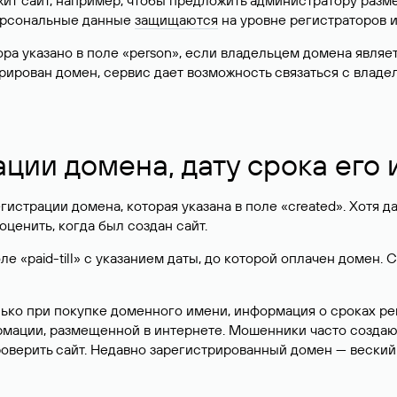
жит сайт, например, чтобы предложить администратору разм
персональные данные
защищаются
на уровне регистраторов 
атора указано в поле «person», если владельцем домена явля
истрирован домен, сервис дает возможность связаться с вла
ации домена, дату срока его
гистрации домена, которая указана в поле «created». Хотя д
оценить, когда был создан сайт.
 «paid-till» с указанием даты, до которой оплачен домен. 
лько при покупке доменного имени, информация о сроках р
ормации, размещенной в интернете. Мошенники часто созда
оверить сайт. Недавно зарегистрированный домен — веский