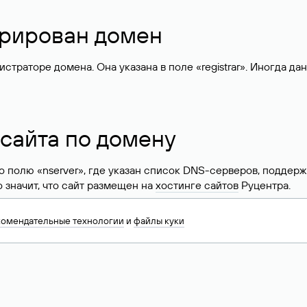
стрирован домен
раторе домена. Она указана в поле «registrar». Иногда да
 сайта по домену
 по полю «nserver», где указан список DNS-серверов, подд
 Это значит, что сайт размещен на
хостинге сайтов
Руцентра.
знать хостинг-провайдера сайта. Иногда владельцы сайтов 
комендательные технологии
и
файлы куки
ера.
 DNS домена