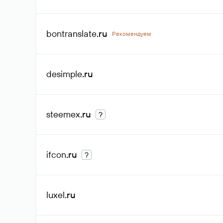
bontranslate
.ru
Рекомендуем
desimple
.ru
steemex
.ru
?
ifcon
.ru
?
luxel
.ru