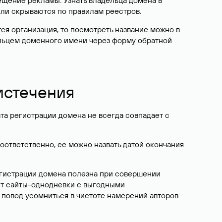
ещение рекламы. Узнать владельца домена в
или скрываются по правилам реестров.
ется организация, то посмотреть название можно в
дельцем доменного имени через форму обратной
 истечения
ата регистрации домена не всегда совпадает с
Соответственно, ее можно назвать датой окончания
егистрации домена полезна при совершении
ют сайты-однодневки с выгодными
 повод усомниться в чистоте намерений авторов