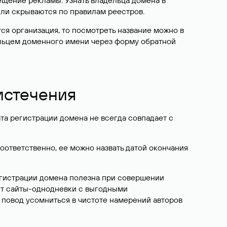
ещение рекламы. Узнать владельца домена в
или скрываются по правилам реестров.
ется организация, то посмотреть название можно в
дельцем доменного имени через форму обратной
 истечения
ата регистрации домена не всегда совпадает с
Соответственно, ее можно назвать датой окончания
егистрации домена полезна при совершении
ют сайты-однодневки с выгодными
 повод усомниться в чистоте намерений авторов