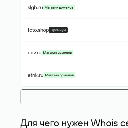
slgb
.ru
Магазин доменов
foto
.shop
Премиум
reiv
.ru
Магазин доменов
etnk
.ru
Магазин доменов
Для чего нужен Whois с