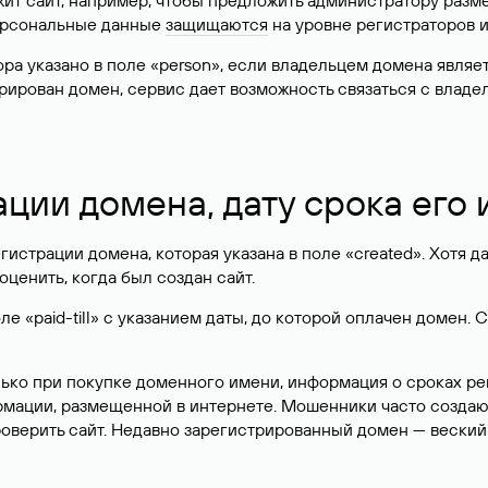
жит сайт, например, чтобы предложить администратору разм
персональные данные
защищаются
на уровне регистраторов 
атора указано в поле «person», если владельцем домена явля
истрирован домен, сервис дает возможность связаться с вла
ации домена, дату срока его
гистрации домена, которая указана в поле «created». Хотя д
оценить, когда был создан сайт.
 «paid-till» с указанием даты, до которой оплачен домен. 
лько при покупке доменного имени, информация о сроках р
ормации, размещенной в интернете. Мошенники часто созда
оверить сайт. Недавно зарегистрированный домен — веский