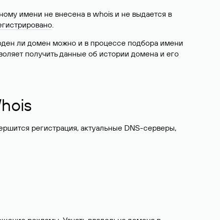
ому имени не внесена в whois и не выдается в
егистрировано
.
боден ли домен можно и в процессе подбора имени
воляет получить данные об истории домена и его
hois
вершится регистрация, актуальные DNS-серверы,