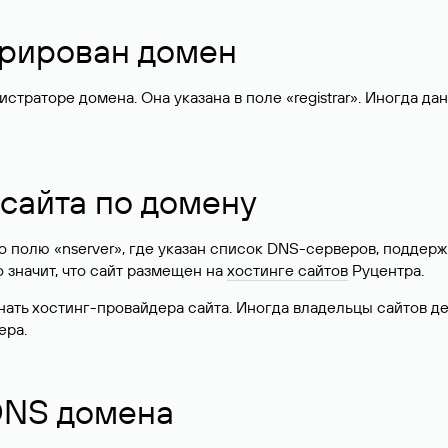
стрирован домен
раторе домена. Она указана в поле «registrar». Иногда да
 сайта по домену
 по полю «nserver», где указан список DNS-серверов, подд
 Это значит, что сайт размещен на
хостинге сайтов
Руцентра.
знать хостинг-провайдера сайта. Иногда владельцы сайтов 
ера.
 DNS домена