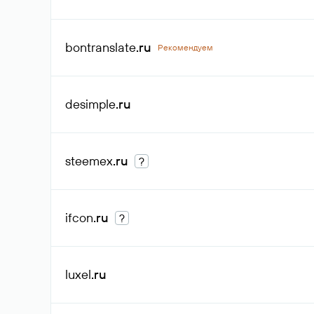
bontranslate
.ru
Рекомендуем
desimple
.ru
steemex
.ru
?
ifcon
.ru
?
luxel
.ru