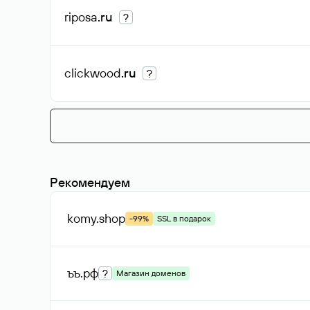
riposa
.ru
?
clickwood
.ru
?
Рекомендуем
komy
.shop
-99%
SSL в подарок
ъъ
.рф
?
Магазин доменов