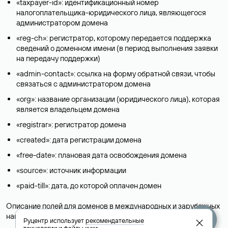
«taxpayer-id»: идентификационный номер
налогоплательщика-юридического лица, являющегося
администратором домена
«reg-ch»: регистратор, которому передается поддержка
сведений о доменном имени (в период выполнения заявки
на передачу поддержки)
«admin-contact»: ссылка на форму обратной связи, чтобы
связаться с администратором домена
«org»: название организации (юридического лица), которая
является владельцем домена
«registrar»: регистратор домена
«created»: дата регистрации домена
«free-date»: плановая дата освобождения домена
«source»: источник информации
«paid-till»: дата, до которой оплачен домен
Описание полей для доменов в международных и зарубежных
национальных доменах представлены в разделе «
Помощь
».
Руцентр использует
рекомендательные