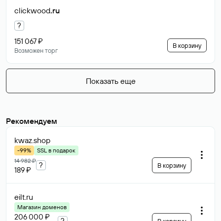
clickwood
.ru
?
151 067 ₽
В корзину
Возможен торг
Показать еще
Рекомендуем
kwaz
.shop
-99%
SSL в подарок
14 982 ₽
?
В корзину
189 ₽
eilt
.ru
Магазин доменов
206 000 ₽
?