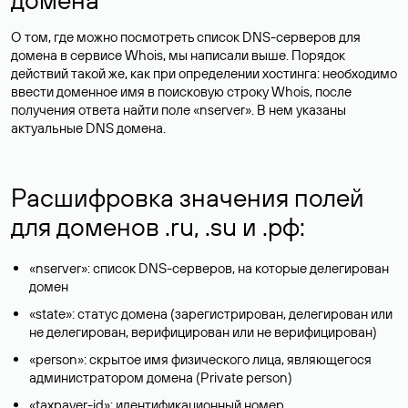
О том, где можно посмотреть список DNS-серверов для
домена в сервисе Whois, мы написали выше. Порядок
действий такой же, как при определении хостинга: необходимо
ввести доменное имя в поисковую строку Whois, после
получения ответа найти поле «nserver». В нем указаны
актуальные DNS домена.
Расшифровка значения полей
для доменов .ru, .su и .рф:
«nserver»: список DNS-серверов, на которые делегирован
домен
«state»: статус домена (зарегистрирован, делегирован или
не делегирован, верифицирован или не верифицирован)
«person»: скрытое имя физического лица, являющегося
администратором домена (Privatе person)
«taxpayer-id»: идентификационный номер