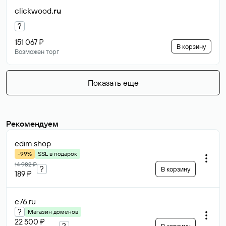
clickwood
.ru
?
151 067 ₽
В корзину
Возможен торг
Показать еще
Рекомендуем
edim
.shop
-99%
SSL в подарок
14 982 ₽
?
В корзину
189 ₽
c76
.ru
?
Магазин доменов
22 500 ₽
?