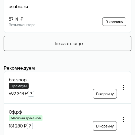
asubio
.ru
57 141 ₽
В корзину
Возможен торг
Показать еще
Рекомендуем
bra
.shop
Премиум
692 344 ₽
?
В корзину
0ф
.рф
Магазин доменов
181 280 ₽
?
В корзину