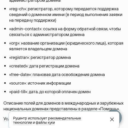
администратором домена
«reg-ch»: регистратор, которому передается поддержка
сведений о доменном имени (в период выполнения заявки
на передачу поддержки)
«admin-contact»: ссылка на форму обратной связи, чтобы
связаться с администратором домена
«org»: название организации (юридического лица), которая
является владельцем домена
«registrar»: регистратор домена
«created»: дата регистрации домена
«free-date»: плановая дата освобождения домена
«source»: источник информации
«paid-till»: дата, до которой оплачен домен
Описание полей для доменов в международных и зарубежных
национальных доменах представлены в разделе «
Помощь
».
Руцентр использует
рекомендательные
Условия использования Whois-сервиса
технологии
и
файлы куки