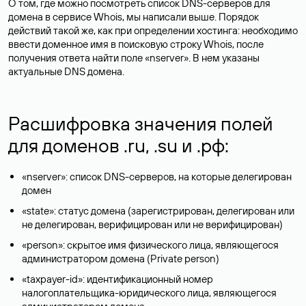
О том, где можно посмотреть список DNS-серверов для
домена в сервисе Whois, мы написали выше. Порядок
действий такой же, как при определении хостинга: необходимо
ввести доменное имя в поисковую строку Whois, после
получения ответа найти поле «nserver». В нем указаны
актуальные DNS домена.
Расшифровка значения полей
для доменов .ru, .su и .рф:
«nserver»: список DNS-серверов, на которые делегирован
домен
«state»: статус домена (зарегистрирован, делегирован или
не делегирован, верифицирован или не верифицирован)
«person»: скрытое имя физического лица, являющегося
администратором домена (Privatе person)
«taxpayer-id»: идентификационный номер
налогоплательщика-юридического лица, являющегося