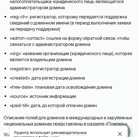
налогоплательщика-юридического лица, являющегося
администратором домена
«reg-ch»: регистратор, которому передается поддержка
сведений о доменном имени (в период выполнения заявки
на передачу поддержки)
«admin-contact»: ссылка на форму обратной связи, чтобы
связаться с администратором домена
«org»: название организации (юридического лица), которая
является владельцем домена
«registrar»: регистратор домена
«created»: дата регистрации домена
«free-date»: плановая дата освобождения домена
«source»: источник информации
«paid-till»: дата, до которой оплачен домен
Описание полей для доменов в международных и зарубежных
национальных доменах представлены в разделе «
Помощь
».
Руцентр использует
рекомендательные
Условия использования Whois-сервиса