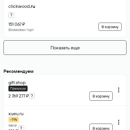
clickwood
.ru
?
151 067 ₽
В корзину
Возможен торг
Показать еще
Рекомендуем
gift
.shop
Премиум
2 769 277 ₽
?
В корзину
xueu
.ru
-71%
747 ₽
?
В корзину