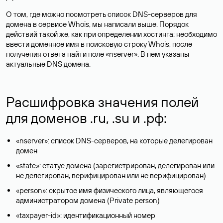
О том, где можно посмотреть список DNS-серверов для
домена в сервисе Whois, мы написали выше. Порядок
действий такой же, как при определении хостинга: необходимо
ввести доменное имя в поисковую строку Whois, после
получения ответа найти поле «nserver». В нем указаны
актуальные DNS домена.
Расшифровка значения полей
для доменов .ru, .su и .рф:
«nserver»: список DNS-серверов, на которые делегирован
домен
«state»: статус домена (зарегистрирован, делегирован или
не делегирован, верифицирован или не верифицирован)
«person»: скрытое имя физического лица, являющегося
администратором домена (Privatе person)
«taxpayer-id»: идентификационный номер