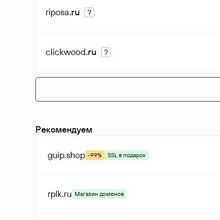
riposa
.ru
?
clickwood
.ru
?
Рекомендуем
guip
.shop
-99%
SSL в подарок
rplk
.ru
Магазин доменов