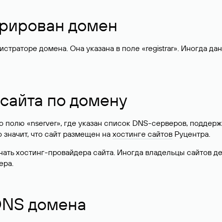
стрирован домен
раторе домена. Она указана в поле «registrar». Иногда да
 сайта по домену
 по полю «nserver», где указан список DNS-серверов, подд
 Это значит, что сайт размещен на
хостинге сайтов
Руцентра.
знать хостинг-провайдера сайта. Иногда владельцы сайтов 
ера.
 DNS домена