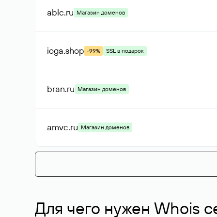
ablc
.ru
Магазин доменов
ioga
.shop
-99%
SSL в подарок
bran
.ru
Магазин доменов
amvc
.ru
Магазин доменов
Для чего нужен Whois с