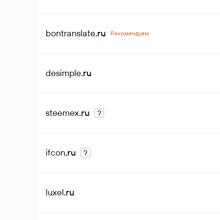
bontranslate
.ru
Рекомендуем
desimple
.ru
steemex
.ru
?
ifcon
.ru
?
luxel
.ru