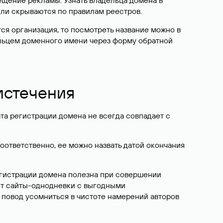
ещение рекламы. Узнать владельца домена в
или скрываются по правилам реестров.
ется организация, то посмотреть название можно в
дельцем доменного имени через форму обратной
 истечения
ата регистрации домена не всегда совпадает с
Соответственно, ее можно назвать датой окончания
егистрации домена полезна при совершении
ют сайты-однодневки с выгодными
 повод усомниться в чистоте намерений авторов