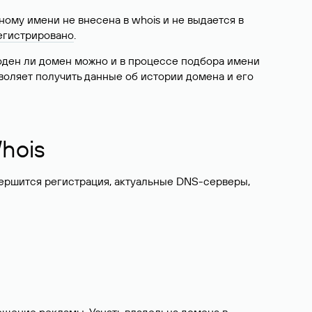
ому имени не внесена в whois и не выдается в
егистрировано
.
боден ли домен можно и в процессе подбора имени
воляет получить данные об истории домена и его
hois
вершится регистрация, актуальные DNS-серверы,