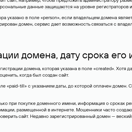
жит сайт, например, чтобы предложить администратору разм
персональные данные
защищаются
на уровне регистраторов 
атора указано в поле «person», если владельцем домена явля
истрирован домен, сервис дает возможность связаться с вла
ации домена, дату срока его
гистрации домена, которая указана в поле «created». Хотя д
оценить, когда был создан сайт.
 «paid-till» с указанием даты, до которой оплачен домен. 
лько при покупке доменного имени, информация о сроках р
ормации, размещенной в интернете. Мошенники часто созда
оверить сайт. Недавно зарегистрированный домен — веский