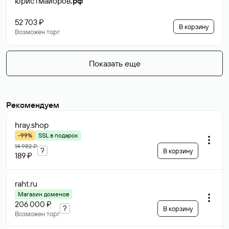
юристмайоров
.рф
52 703 ₽
В корзину
Возможен торг
Показать еще
Рекомендуем
hray
.shop
-99%
SSL в подарок
14 982 ₽
?
В корзину
189 ₽
raht
.ru
Магазин доменов
206 000 ₽
?
В корзину
Возможен торг