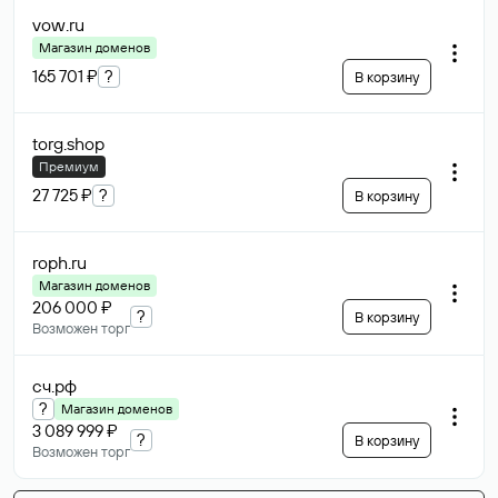
vow
.ru
Магазин доменов
165 701 ₽
?
В корзину
torg
.shop
Премиум
27 725 ₽
?
В корзину
roph
.ru
Магазин доменов
206 000 ₽
?
В корзину
Возможен торг
сч
.рф
?
Магазин доменов
3 089 999 ₽
?
В корзину
Возможен торг