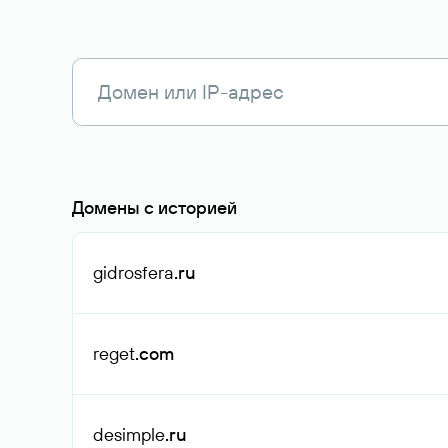
Домены с историей
gidrosfera
.ru
reget
.com
desimple
.ru