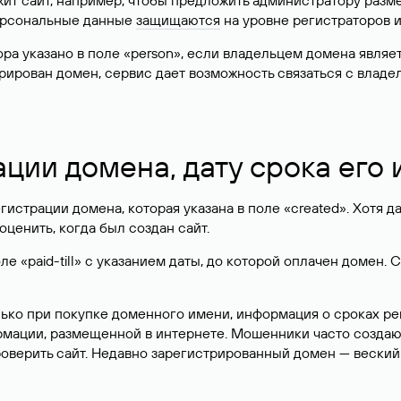
жит сайт, например, чтобы предложить администратору разм
персональные данные
защищаются
на уровне регистраторов 
атора указано в поле «person», если владельцем домена явля
истрирован домен, сервис дает возможность связаться с вла
ации домена, дату срока его
гистрации домена, которая указана в поле «created». Хотя д
оценить, когда был создан сайт.
 «paid-till» с указанием даты, до которой оплачен домен. 
лько при покупке доменного имени, информация о сроках р
ормации, размещенной в интернете. Мошенники часто созда
оверить сайт. Недавно зарегистрированный домен — веский