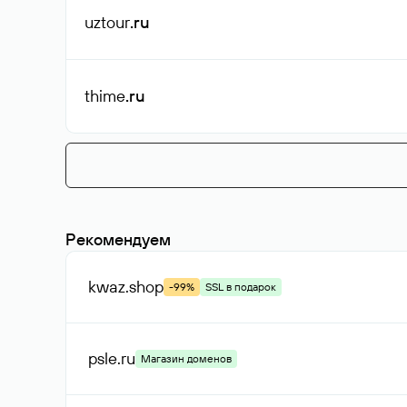
uztour
.ru
thime
.ru
Рекомендуем
kwaz
.shop
-99%
SSL в подарок
psle
.ru
Магазин доменов