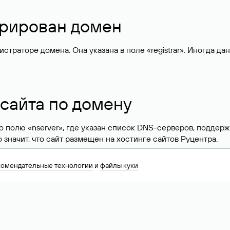
стрирован домен
раторе домена. Она указана в поле «registrar». Иногда да
 сайта по домену
 по полю «nserver», где указан список DNS-серверов, подд
 Это значит, что сайт размещен на
хостинге сайтов
Руцентра.
знать хостинг-провайдера сайта. Иногда владельцы сайтов 
комендательные технологии
и
файлы куки
ера.
 DNS домена