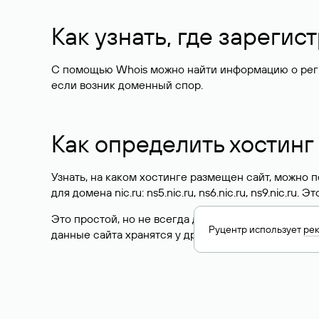
Как узнать, где зареги
С помощью Whois можно найти информацию о регист
если возник доменный спор.
Как определить хостинг
Узнать, на каком хостинге размещен сайт, можно
для домена nic.ru: ns5.nic.ru, ns6.nic.ru, ns9.nic.ru.
Это простой, но не всегда достоверный способ у
Руцентр использует
ре
данные сайта хранятся у другого хостинг-провайд
Как узнать актуальные