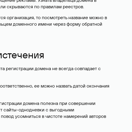
ещение рекламы. Узнать владельца домена в
или скрываются по правилам реестров.
ется организация, то посмотреть название можно в
дельцем доменного имени через форму обратной
 истечения
ата регистрации домена не всегда совпадает с
Соответственно, ее можно назвать датой окончания
егистрации домена полезна при совершении
ют сайты-однодневки с выгодными
 повод усомниться в чистоте намерений авторов