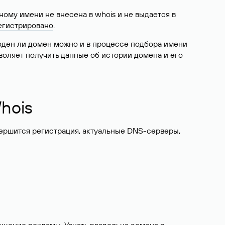
ому имени не внесена в whois и не выдается в
егистрировано
.
боден ли домен можно и в процессе подбора имени
воляет получить данные об истории домена и его
hois
вершится регистрация, актуальные DNS-серверы,