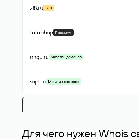
zl8
.ru
-71%
foto
.shop
Премиум
nngu
.ru
Магазин доменов
sspt
.ru
Магазин доменов
Для чего нужен Whois с