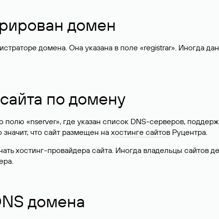
стрирован домен
раторе домена. Она указана в поле «registrar». Иногда да
 сайта по домену
 по полю «nserver», где указан список DNS-серверов, подд
 Это значит, что сайт размещен на
хостинге сайтов
Руцентра.
знать хостинг-провайдера сайта. Иногда владельцы сайтов 
ера.
 DNS домена