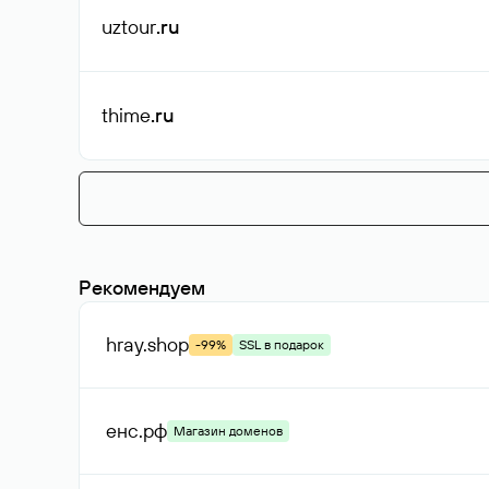
uztour
.ru
thime
.ru
Рекомендуем
hray
.shop
-99%
SSL в подарок
енс
.рф
Магазин доменов