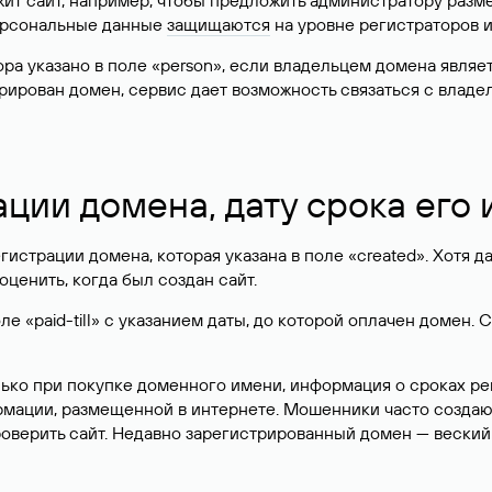
жит сайт, например, чтобы предложить администратору разм
персональные данные
защищаются
на уровне регистраторов 
атора указано в поле «person», если владельцем домена явля
истрирован домен, сервис дает возможность связаться с вла
ации домена, дату срока его
гистрации домена, которая указана в поле «created». Хотя д
оценить, когда был создан сайт.
 «paid-till» с указанием даты, до которой оплачен домен. 
лько при покупке доменного имени, информация о сроках р
ормации, размещенной в интернете. Мошенники часто созда
оверить сайт. Недавно зарегистрированный домен — веский