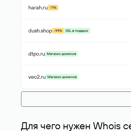
harah
.ru
-71%
dush
.shop
-99%
SSL в подарок
dtpo
.ru
Магазин доменов
veo2
.ru
Магазин доменов
Для чего нужен Whois с