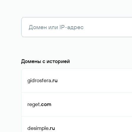
Домены с историей
gidrosfera
.ru
reget
.com
desimple
.ru