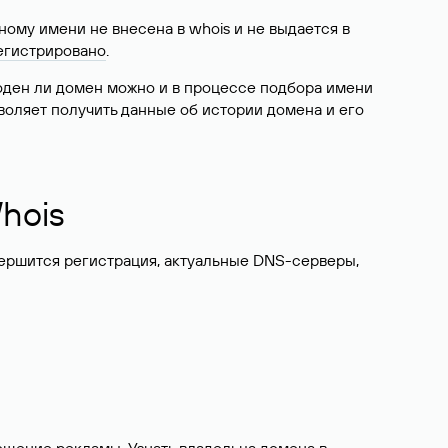
ому имени не внесена в whois и не выдается в
егистрировано
.
боден ли домен можно и в процессе подбора имени
воляет получить данные об истории домена и его
hois
вершится регистрация, актуальные DNS-серверы,