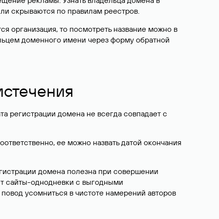
ещение рекламы. Узнать владельца домена в
или скрываются по правилам реестров.
ется организация, то посмотреть название можно в
дельцем доменного имени через форму обратной
 истечения
ата регистрации домена не всегда совпадает с
Соответственно, ее можно назвать датой окончания
егистрации домена полезна при совершении
ют сайты-однодневки с выгодными
 повод усомниться в чистоте намерений авторов