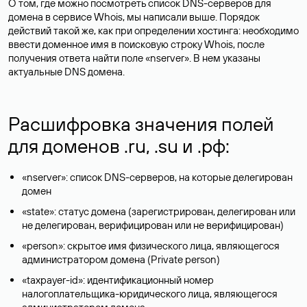
О том, где можно посмотреть список DNS-серверов для
домена в сервисе Whois, мы написали выше. Порядок
действий такой же, как при определении хостинга: необходимо
ввести доменное имя в поисковую строку Whois, после
получения ответа найти поле «nserver». В нем указаны
актуальные DNS домена.
Расшифровка значения полей
для доменов .ru, .su и .рф:
«nserver»: список DNS-серверов, на которые делегирован
домен
«state»: статус домена (зарегистрирован, делегирован или
не делегирован, верифицирован или не верифицирован)
«person»: скрытое имя физического лица, являющегося
администратором домена (Privatе person)
«taxpayer-id»: идентификационный номер
налогоплательщика-юридического лица, являющегося