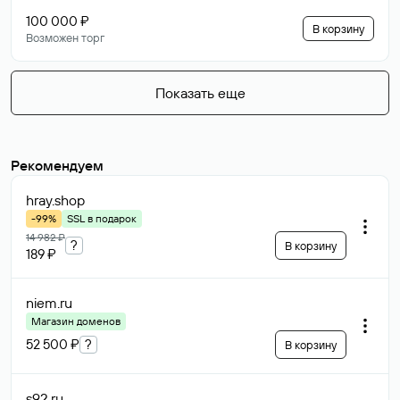
100 000 ₽
В корзину
Возможен торг
Показать еще
Рекомендуем
hray
.shop
-99%
SSL в подарок
14 982 ₽
?
В корзину
189 ₽
niem
.ru
Магазин доменов
52 500 ₽
?
В корзину
s92
.ru