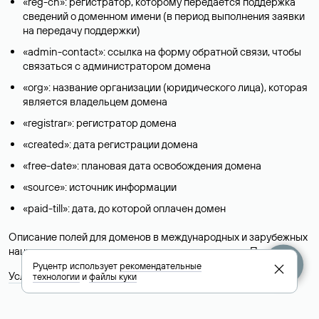
«reg-ch»: регистратор, которому передается поддержка
сведений о доменном имени (в период выполнения заявки
на передачу поддержки)
«admin-contact»: ссылка на форму обратной связи, чтобы
связаться с администратором домена
«org»: название организации (юридического лица), которая
является владельцем домена
«registrar»: регистратор домена
«created»: дата регистрации домена
«free-date»: плановая дата освобождения домена
«source»: источник информации
«paid-till»: дата, до которой оплачен домен
Описание полей для доменов в международных и зарубежных
национальных доменах представлены в разделе «
Помощь
».
Руцентр использует
рекомендательные
Условия использования Whois-сервиса
технологии
и
файлы куки