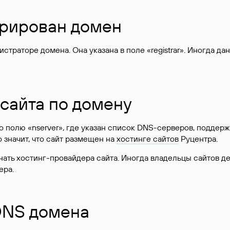
стрирован домен
раторе домена. Она указана в поле «registrar». Иногда да
 сайта по домену
 по полю «nserver», где указан список DNS-серверов, подд
 Это значит, что сайт размещен на
хостинге сайтов
Руцентра.
знать хостинг-провайдера сайта. Иногда владельцы сайтов 
ера.
 DNS домена