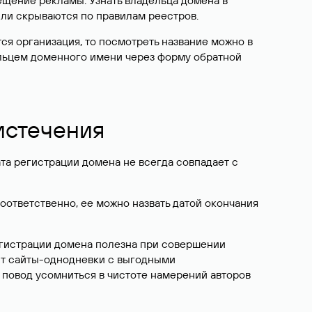
ещение рекламы. Узнать владельца домена в
или скрываются по правилам реестров.
ется организация, то посмотреть название можно в
дельцем доменного имени через форму обратной
 истечения
ата регистрации домена не всегда совпадает с
Соответственно, ее можно назвать датой окончания
егистрации домена полезна при совершении
ют сайты-однодневки с выгодными
 повод усомниться в чистоте намерений авторов