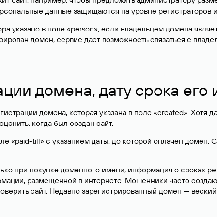
жит сайт, например, чтобы предложить администратору разм
персональные данные
защищаются
на уровне регистраторов 
атора указано в поле «person», если владельцем домена явля
истрирован домен, сервис дает возможность связаться с вла
ации домена, дату срока его
гистрации домена, которая указана в поле «created». Хотя д
оценить, когда был создан сайт.
 «paid-till» с указанием даты, до которой оплачен домен. 
лько при покупке доменного имени, информация о сроках р
ормации, размещенной в интернете. Мошенники часто созда
оверить сайт. Недавно зарегистрированный домен — веский