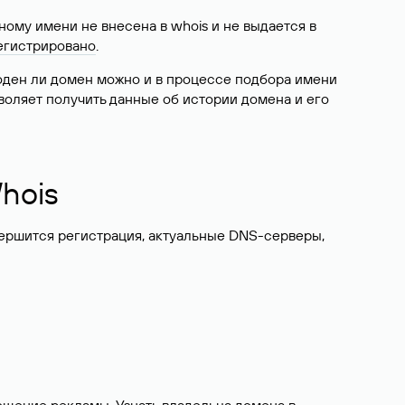
ому имени не внесена в whois и не выдается в
егистрировано
.
боден ли домен можно и в процессе подбора имени
воляет получить данные об истории домена и его
hois
вершится регистрация, актуальные DNS-серверы,