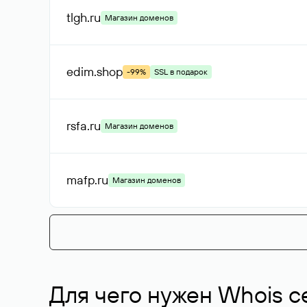
tlgh
.ru
Магазин доменов
edim
.shop
-99%
SSL в подарок
rsfa
.ru
Магазин доменов
mafp
.ru
Магазин доменов
Для чего нужен Whois с