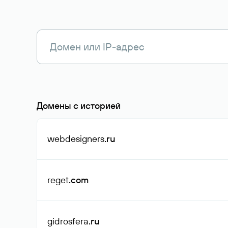
Домены с историей
webdesigners
.ru
reget
.com
gidrosfera
.ru