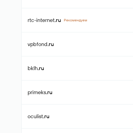
rtc-internet
.ru
Рекомендуем
vpbfond
.ru
bklh
.ru
primeks
.ru
oculist
.ru