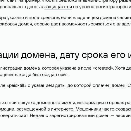
жит сайт, например, чтобы предложить администратору разм
персональные данные
защищаются
на уровне регистраторов 
атора указано в поле «person», если владельцем домена явля
истрирован домен, сервис дает возможность связаться с вла
ации домена, дату срока его
гистрации домена, которая указана в поле «created». Хотя д
оценить, когда был создан сайт.
 «paid-till» с указанием даты, до которой оплачен домен. 
лько при покупке доменного имени, информация о сроках р
ормации, размещенной в интернете. Мошенники часто созда
оверить сайт. Недавно зарегистрированный домен — веский