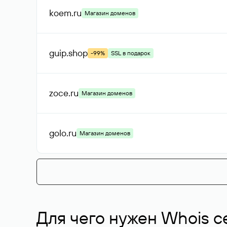
koem
.ru
Магазин доменов
guip
.shop
-99%
SSL в подарок
zoce
.ru
Магазин доменов
golo
.ru
Магазин доменов
Для чего нужен Whois с