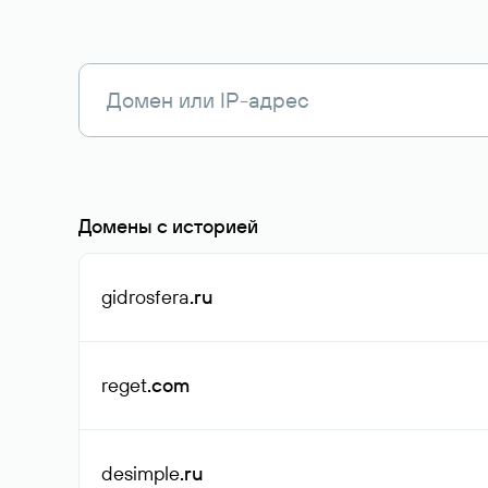
Домены с историей
gidrosfera
.ru
reget
.com
desimple
.ru