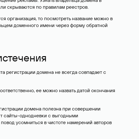
ещение рекламы. Узнать владельца домена в
или скрываются по правилам реестров.
ется организация, то посмотреть название можно в
дельцем доменного имени через форму обратной
 истечения
ата регистрации домена не всегда совпадает с
Соответственно, ее можно назвать датой окончания
егистрации домена полезна при совершении
ют сайты-однодневки с выгодными
 повод усомниться в чистоте намерений авторов