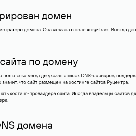
стрирован домен
раторе домена. Она указана в поле «registrar». Иногда да
 сайта по домену
 по полю «nserver», где указан список DNS-серверов, подд
 Это значит, что сайт размещен на
хостинге сайтов
Руцентра.
знать хостинг-провайдера сайта. Иногда владельцы сайтов 
ера.
 DNS домена