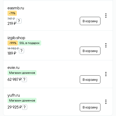
easmb
.ru
-71%
747 ₽
?
В корзину
219 ₽
izgib
.shop
-99%
SSL в подарок
14 982 ₽
?
В корзину
189 ₽
evie
.ru
Магазин доменов
62 987 ₽
?
В корзину
yufh
.ru
Магазин доменов
29 925 ₽
?
В корзину