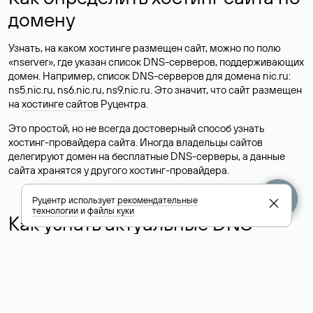
домену
Узнать, на каком хостинге размещен сайт, можно по полю
«nserver», где указан список DNS-серверов, поддерживающих
домен. Например, список DNS-серверов для домена nic.ru:
ns5.nic.ru, ns6.nic.ru, ns9.nic.ru. Это значит, что сайт размещен
на
хостинге сайтов
Руцентра.
Это простой, но не всегда достоверный способ узнать
хостинг-провайдера сайта. Иногда владельцы сайтов
делегируют домен на бесплатные DNS-серверы, а данные
сайта хранятся у другого хостинг-провайдера.
Руцентр использует
рекомендательные
технологии
и
файлы куки
Как узнать актуальные DNS
домена
О том, где можно посмотреть список DNS-серверов для
домена в сервисе Whois, мы написали выше. Порядок
действий такой же, как при определении хостинга: необходимо