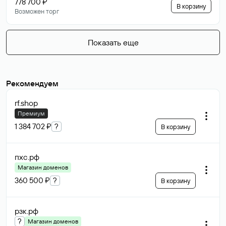
778 700 ₽
В корзину
Возможен торг
Показать еще
Рекомендуем
rf
.shop
Премиум
1 384 702 ₽
?
В корзину
пхс
.рф
Магазин доменов
360 500 ₽
?
В корзину
рзк
.рф
?
Магазин доменов