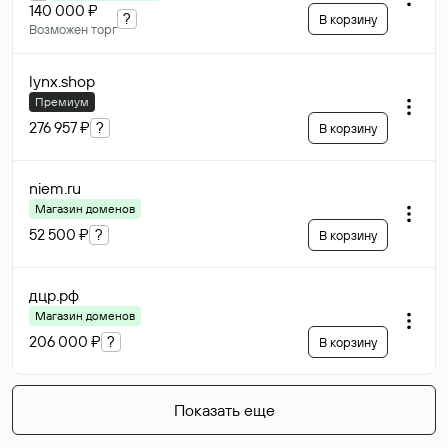
140 000 ₽
?
В корзину
Возможен торг
lynx
.shop
Премиум
276 957 ₽
?
В корзину
niem
.ru
Магазин доменов
52 500 ₽
?
В корзину
дцр
.рф
Магазин доменов
206 000 ₽
?
В корзину
Показать еще