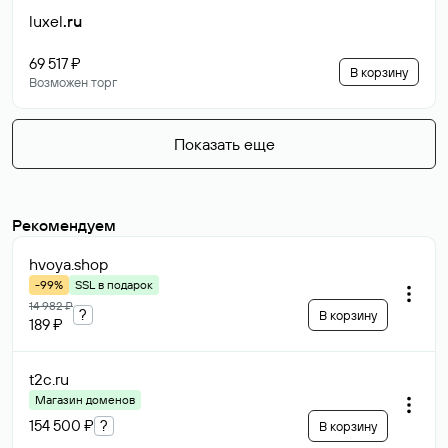
luxel
.ru
69 517 ₽
В корзину
Возможен торг
Показать еще
Рекомендуем
hvoya
.shop
-99%
SSL в подарок
14 982 ₽
?
В корзину
189 ₽
t2c
.ru
Магазин доменов
154 500 ₽
?
В корзину