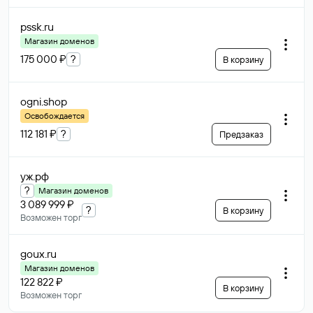
pssk
.ru
Магазин доменов
175 000 ₽
?
В корзину
ogni
.shop
Освобождается
112 181 ₽
?
Предзаказ
уж
.рф
?
Магазин доменов
3 089 999 ₽
?
В корзину
Возможен торг
goux
.ru
Магазин доменов
122 822 ₽
В корзину
Возможен торг