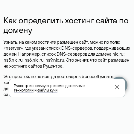
Как определить хостинг сайта по
домену
Узнать, на каком хостинге размещен сайт, можно по полю
«nserver», где указан список DNS-серверов, поддерживающих
домен. Например, список DNS-серверов для домена nic.ru:
ns5.nic.ru, ns6.nic.ru, ns9.nic.ru. Это значит, что сайт размещен
на
хостинге сайтов
Руцентра.
Это простой, но не всегда достоверный способ узнать
хостинг-провайдера сайта. Иногда владельцы сайтов
Руцентр использует
рекомендательные
делегируют домен на бесплатные DNS-серверы, а данные
технологии
и
файлы куки
сайта хранятся у другого хостинг-провайдера.
Как узнать актуальные DNS
домена