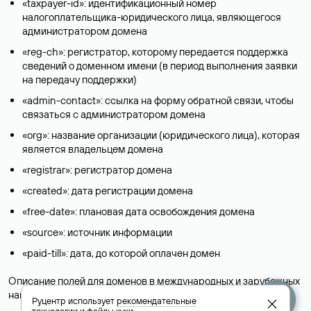
«taxpayer-id»: идентификационный номер
налогоплательщика-юридического лица, являющегося
администратором домена
«reg-ch»: регистратор, которому передается поддержка
сведений о доменном имени (в период выполнения заявки
на передачу поддержки)
«admin-contact»: ссылка на форму обратной связи, чтобы
связаться с администратором домена
«org»: название организации (юридического лица), которая
является владельцем домена
«registrar»: регистратор домена
«created»: дата регистрации домена
«free-date»: плановая дата освобождения домена
«source»: источник информации
«paid-till»: дата, до которой оплачен домен
Описание полей для доменов в международных и зарубежных
национальных доменах представлены в разделе «
Помощь
».
Руцентр использует
рекомендательные