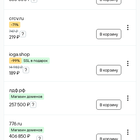
crcv
.ru
-71%
747 ₽
?
В корзину
219 ₽
ioga
.shop
-99%
SSL в подарок
14 982 ₽
?
В корзину
189 ₽
лдф
.рф
Магазин доменов
257 500 ₽
?
В корзину
776
.ru
Магазин доменов
406 850 ₽
?
В корзину