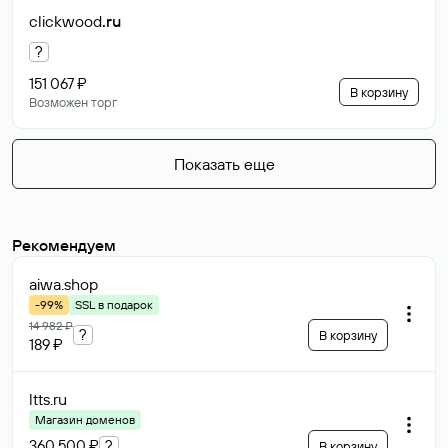
clickwood
.ru
?
151 067 ₽
В корзину
Возможен торг
Показать еще
Рекомендуем
aiwa
.shop
-99%
SSL в подарок
14 982 ₽
?
В корзину
189 ₽
ltts
.ru
Магазин доменов
360 500 ₽
?
В корзину