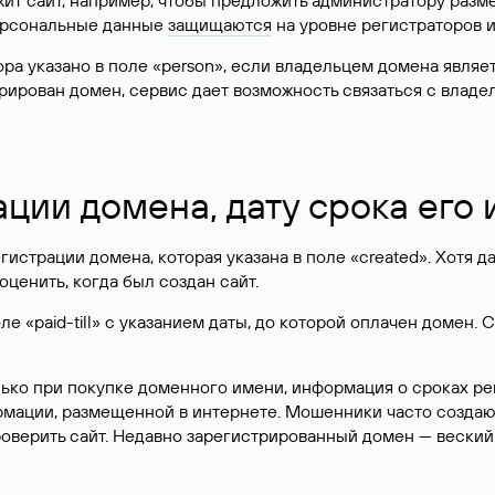
жит сайт, например, чтобы предложить администратору разм
персональные данные
защищаются
на уровне регистраторов 
атора указано в поле «person», если владельцем домена явля
истрирован домен, сервис дает возможность связаться с вла
ации домена, дату срока его
гистрации домена, которая указана в поле «created». Хотя д
оценить, когда был создан сайт.
 «paid-till» с указанием даты, до которой оплачен домен. 
лько при покупке доменного имени, информация о сроках р
ормации, размещенной в интернете. Мошенники часто созда
оверить сайт. Недавно зарегистрированный домен — веский