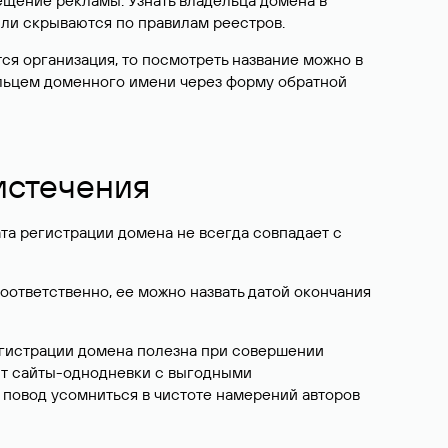
ещение рекламы. Узнать владельца домена в
или скрываются по правилам реестров.
ется организация, то посмотреть название можно в
дельцем доменного имени через форму обратной
 истечения
ата регистрации домена не всегда совпадает с
Соответственно, ее можно назвать датой окончания
егистрации домена полезна при совершении
ют сайты-однодневки с выгодными
 повод усомниться в чистоте намерений авторов