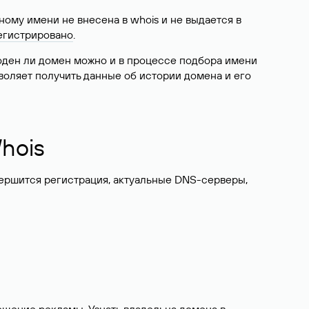
ому имени не внесена в whois и не выдается в
егистрировано
.
боден ли домен можно и в процессе подбора имени
воляет получить данные об истории домена и его
hois
вершится регистрация, актуальные DNS-серверы,