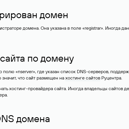
стрирован домен
раторе домена. Она указана в поле «registrar». Иногда да
 сайта по домену
 по полю «nserver», где указан список DNS-серверов, подд
 Это значит, что сайт размещен на
хостинге сайтов
Руцентра.
знать хостинг-провайдера сайта. Иногда владельцы сайтов 
ера.
 DNS домена