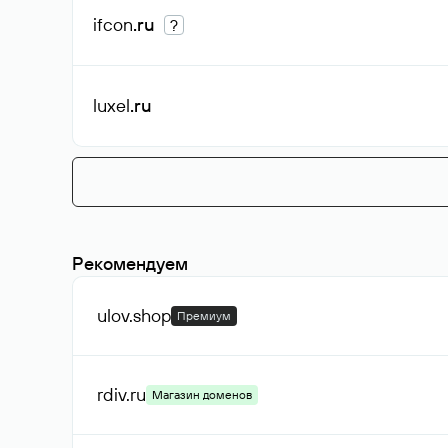
ifcon
.ru
?
luxel
.ru
Рекомендуем
ulov
.shop
Премиум
rdiv
.ru
Магазин доменов