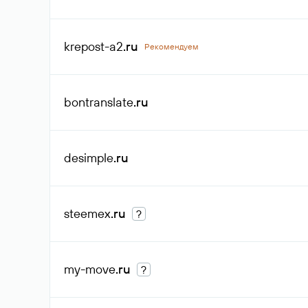
krepost-a2
.ru
Рекомендуем
bontranslate
.ru
desimple
.ru
steemex
.ru
?
my-move
.ru
?