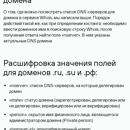
О том, где можно посмотреть список DNS-серверов для
домена в сервисе Whois, мы написали выше. Порядок
действий такой же, как при определении хостинга: необходимо
ввести доменное имя в поисковую строку Whois, после
получения ответа найти поле «nserver». В нем указаны
актуальные DNS домена.
Расшифровка значения полей
для доменов .ru, .su и .рф:
«nserver»: список DNS-серверов, на которые делегирован
домен
«state»: статус домена (зарегистрирован, делегирован или
не делегирован, верифицирован или не верифицирован)
«person»: скрытое имя физического лица, являющегося
администратором домена (Privatе person)
«taxpayer-id»: идентификационный номер