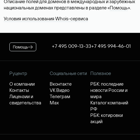
Описание полей для доменов в международных и зарубежных
национальных доменах представлены в разделе «
Помощь
».
Условия использования Whois-сервиса
+7 495 009-13-33
+7 495 994-46-01
Помощь
Руцентр
Социальные сети
Полезное
О компании
Вконтакте
РБК: последние
Контакты
VK Видео
новости России и
Лицензии и
Телеграм
мира
свидетельства
Max
Каталог компаний
РФ
РБК: котировки
акций