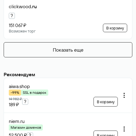
clickwood
.ru
?
151 067 ₽
В корзину
Возможен торг
Показать еще
Рекомендуем
aiwa
.shop
-99%
SSL в подарок
14 982 ₽
?
В корзину
189 ₽
niem
.ru
Магазин доменов
52 500 ₽
?
В корзину