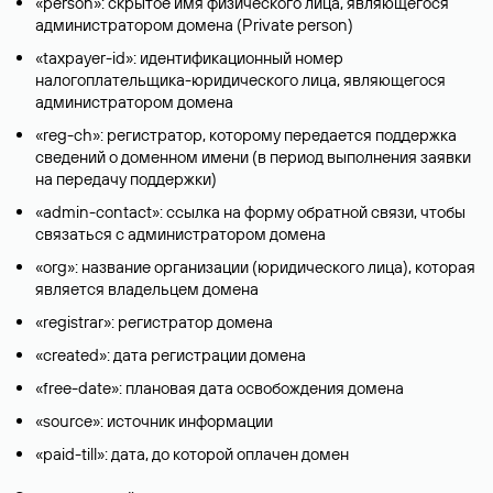
«person»: скрытое имя физического лица, являющегося
администратором домена (Privatе person)
«taxpayer-id»: идентификационный номер
налогоплательщика-юридического лица, являющегося
администратором домена
«reg-ch»: регистратор, которому передается поддержка
сведений о доменном имени (в период выполнения заявки
на передачу поддержки)
«admin-contact»: ссылка на форму обратной связи, чтобы
связаться с администратором домена
«org»: название организации (юридического лица), которая
является владельцем домена
«registrar»: регистратор домена
«created»: дата регистрации домена
«free-date»: плановая дата освобождения домена
«source»: источник информации
«paid-till»: дата, до которой оплачен домен