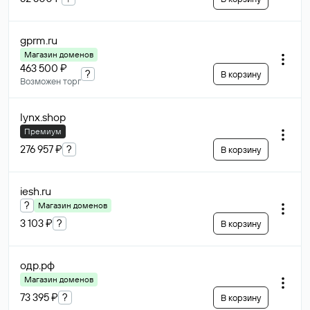
gprm
.ru
Магазин доменов
463 500 ₽
?
В корзину
Возможен торг
lynx
.shop
Премиум
276 957 ₽
?
В корзину
iesh
.ru
?
Магазин доменов
3 103 ₽
?
В корзину
одр
.рф
Магазин доменов
73 395 ₽
?
В корзину