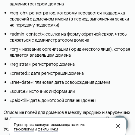
администратором домена
«reg-ch»: регистратор, которому передается поддержка
сведений о доменном имени (в период выполнения заявки
на передачу поддержки)
«admin-contact»: ссылка на форму обратной связи, чтобы
связаться с администратором домена
«org»: название организации (юридического лица), которая
является владельцем домена
«registrar»: регистратор домена
«created»: дата регистрации домена
«free-date»: плановая дата освобождения домена
«source»: источник информации
«paid-till»: дата, до которой оплачен домен
Описание полей для доменов в международных и зарубежных
национальных доменах представлены в разделе «
Помощь
».
Руцентр использует
рекомендательные
Условия использования Whois-сервиса
технологии
и
файлы куки