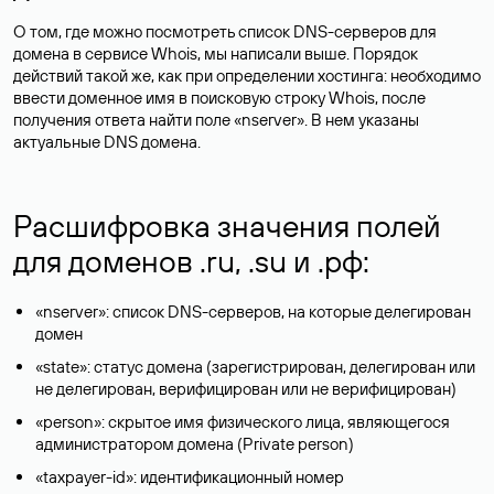
О том, где можно посмотреть список DNS-серверов для
домена в сервисе Whois, мы написали выше. Порядок
действий такой же, как при определении хостинга: необходимо
ввести доменное имя в поисковую строку Whois, после
получения ответа найти поле «nserver». В нем указаны
актуальные DNS домена.
Расшифровка значения полей
для доменов .ru, .su и .рф:
«nserver»: список DNS-серверов, на которые делегирован
домен
«state»: статус домена (зарегистрирован, делегирован или
не делегирован, верифицирован или не верифицирован)
«person»: скрытое имя физического лица, являющегося
администратором домена (Privatе person)
«taxpayer-id»: идентификационный номер