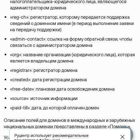
налогоплательщика-юридического лица, являющегося
администратором домена
«reg-ch»: регистратор, которому передается поддержка
сведений о доменном имени (в период выполнения заявки
на передачу поддержки)
«admin-contact»: ссылка на форму обратной связи, чтобы
связаться с администратором домена
«org»: название организации (юридического лица), которая
является владельцем домена
«registrar»: регистратор домена
«created»: дата регистрации домена
«free-date»: плановая дата освобождения домена
«source»: источник информации
«paid-till»: дата, до которой оплачен домен
Описание полей для доменов в международных и зарубежных
национальных доменах представлены в разделе «
Помощь
».
Руцентр использует
рекомендательные
Условия использования Whois-сервиса