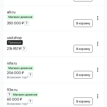
alli
.ru
Магазин доменов
350 000 ₽
?
В корзину
usd
.shop
Премиум
276 957 ₽
?
В корзину
rsfa
.ru
Магазин доменов
206 000 ₽
?
В корзину
Возможен торг
93e
.ru
?
Магазин доменов
60 000 ₽
?
В корзину
Возможен торг