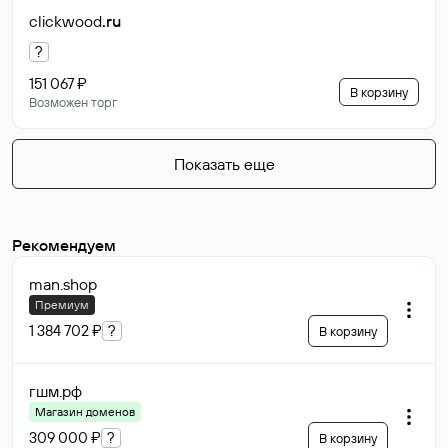
clickwood
.ru
?
151 067 ₽
В корзину
Возможен торг
Показать еще
Рекомендуем
man
.shop
Премиум
1 384 702 ₽
?
В корзину
гшм
.рф
Магазин доменов
309 000 ₽
?
В корзину