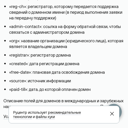
«reg-ch»: регистратор, которому передается поддержка
сведений о доменном имени (в период выполнения заявки
на передачу поддержки)
«admin-contact»: ссылка на форму обратной связи, чтобы
связаться с администратором домена
«org»: название организации (юридического лица), которая
является владельцем домена
«registrar»: регистратор домена
«created»: дата регистрации домена
«free-date»: плановая дата освобождения домена
«source»: источник информации
«paid-till»: дата, до которой оплачен домен
Описание полей для доменов в международных и зарубежных
национальных доменах представлены в разделе «
Помощь
».
Руцентр использует
рекомендательные
Условия использования Whois-сервиса
технологии
и
файлы куки