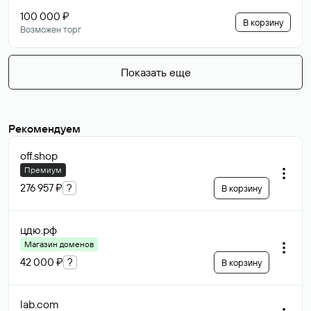
100 000 ₽
В корзину
Возможен торг
Показать еще
Рекомендуем
off
.shop
Премиум
276 957 ₽
?
В корзину
цдю
.рф
Магазин доменов
42 000 ₽
?
В корзину
lab
.com