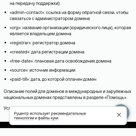
на передачу поддержки)
«admin-contact»: ссылка на форму обратной связи, чтобы
связаться с администратором домена
«org»: название организации (юридического лица), которая
является владельцем домена
«registrar»: регистратор домена
«created»: дата регистрации домена
«free-date»: плановая дата освобождения домена
«source»: источник информации
«paid-till»: дата, до которой оплачен домен
Описание полей для доменов в международных и зарубежных
национальных доменах представлены в разделе «
Помощь
».
Условия использования Whois-сервиса
Руцентр использует
рекомендательные
технологии
и
файлы куки
+7 495 009-13-33
+7 495 994-46-01
Помощь