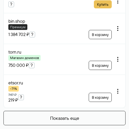
?
Купить
bin
.shop
Премиум
1 384 702 ₽
?
В корзину
torn
.ru
Магазин доменов
750 000 ₽
?
В корзину
etsor
.ru
-71%
747 ₽
?
В корзину
219 ₽
Показать еще