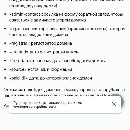
на передачу поддержки)
«admin-contact»: ссылка на форму обратной связи, чтобы
связаться с администратором домена
«org»: название организации (юридического лица), которая
является владельцем домена
«registrar»: регистратор домена
«created»: дата регистрации домена
«free-date»: плановая дата освобождения домена
«source»: источник информации
«paid-till»: дата, до которой оплачен домен
Описание полей для доменов в международных и зарубежных
национальных доменах представлены в разделе «
Помощь
».
Руцентр использует
рекомендательные
Условия использования Whois-сервиса
технологии
и
файлы куки