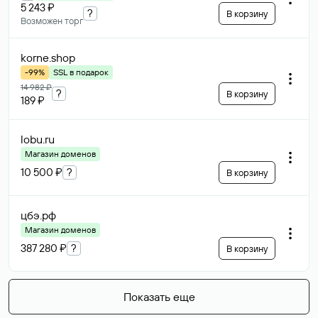
5 243 ₽
?
В корзину
Возможен торг
korne
.shop
-99%
SSL в подарок
14 982 ₽
?
В корзину
189 ₽
lobu
.ru
Магазин доменов
10 500 ₽
?
В корзину
цбэ
.рф
Магазин доменов
387 280 ₽
?
В корзину
Показать еще