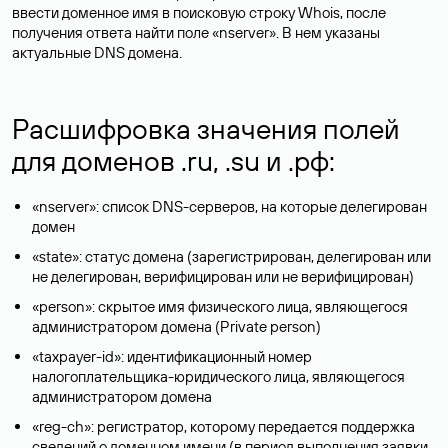
ввести доменное имя в поисковую строку Whois, после
получения ответа найти поле «nserver». В нем указаны
актуальные DNS домена.
Расшифровка значения полей
для доменов .ru, .su и .рф:
«nserver»: список DNS-серверов, на которые делегирован
домен
«state»: статус домена (зарегистрирован, делегирован или
не делегирован, верифицирован или не верифицирован)
«person»: скрытое имя физического лица, являющегося
администратором домена (Privatе person)
«taxpayer-id»: идентификационный номер
налогоплательщика-юридического лица, являющегося
администратором домена
«reg-ch»: регистратор, которому передается поддержка
сведений о доменном имени (в период выполнения заявки