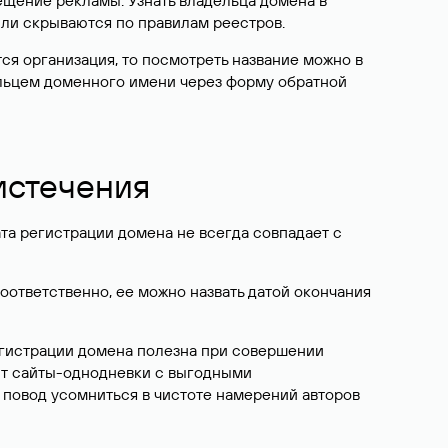
ещение рекламы. Узнать владельца домена в
или скрываются по правилам реестров.
ется организация, то посмотреть название можно в
дельцем доменного имени через форму обратной
 истечения
ата регистрации домена не всегда совпадает с
Соответственно, ее можно назвать датой окончания
егистрации домена полезна при совершении
ют сайты-однодневки с выгодными
 повод усомниться в чистоте намерений авторов