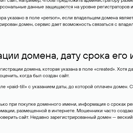
жит сайт, например, чтобы предложить администратору разм
персональные данные
защищаются
на уровне регистраторов 
атора указано в поле «person», если владельцем домена явля
истрирован домен, сервис дает возможность связаться с вла
ации домена, дату срока его
гистрации домена, которая указана в поле «created». Хотя д
оценить, когда был создан сайт.
 «paid-till» с указанием даты, до которой оплачен домен. 
лько при покупке доменного имени, информация о сроках р
ормации, размещенной в интернете. Мошенники часто созда
оверить сайт. Недавно зарегистрированный домен — веский