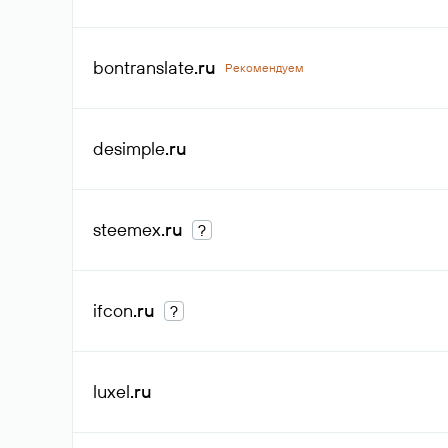
bontranslate
.ru
Рекомендуем
desimple
.ru
steemex
.ru
?
ifcon
.ru
?
luxel
.ru