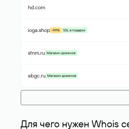
hd
.com
ioga
.shop
-99%
SSL в подарок
sfnm
.ru
Магазин доменов
abgc
.ru
Магазин доменов
Для чего нужен Whois с