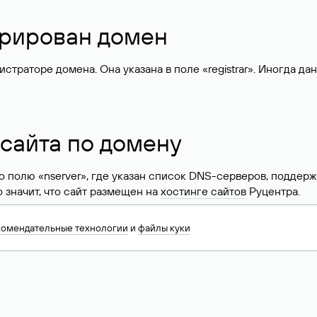
стрирован домен
раторе домена. Она указана в поле «registrar». Иногда да
 сайта по домену
 по полю «nserver», где указан список DNS-серверов, подд
 Это значит, что сайт размещен на
хостинге сайтов
Руцентра.
знать хостинг-провайдера сайта. Иногда владельцы сайтов 
комендательные технологии
и
файлы куки
ера.
 DNS домена