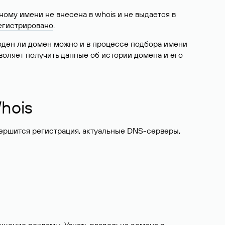
ому имени не внесена в whois и не выдается в
егистрировано
.
боден ли домен можно и в процессе подбора имени
воляет получить данные об истории домена и его
hois
вершится регистрация, актуальные DNS-серверы,