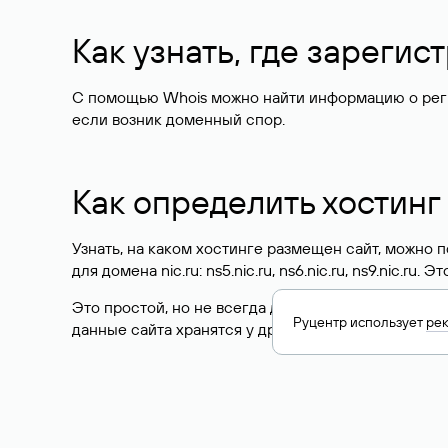
Как узнать, где зареги
С помощью Whois можно найти информацию о регист
если возник доменный спор.
Как определить хостинг
Узнать, на каком хостинге размещен сайт, можно
для домена nic.ru: ns5.nic.ru, ns6.nic.ru, ns9.nic.ru.
Это простой, но не всегда достоверный способ у
Руцентр использует
ре
данные сайта хранятся у другого хостинг-провайд
Как узнать актуальные