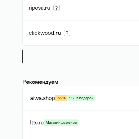
riposa
.ru
?
clickwood
.ru
?
Рекомендуем
aiwa
.shop
-99%
SSL в подарок
ltts
.ru
Магазин доменов