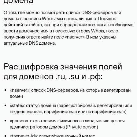
О том, где можно посмотреть список DNS-серверов для
домена в сервисе Whois, мы написали выше. Порядок
действий такой же, как при определении хостинга: необходимо
ввести доменное имя в поисковую строку Whois, после
получения ответа найти поле «nserver». В нем указаны
актуальные DNS домена.
Расшифровка значения полей
для доменов .ru, .su и .рф:
«nserver»: список DNS-серверов, на которые делегирован
домен
«state»: статус домена (зарегистрирован, делегирован или
не делегирован, верифицирован или не верифицирован)
«person»: скрытое имя физического лица, являющегося
администратором домена (Privatе person)
«taxpayer-id»: идентификационный номер