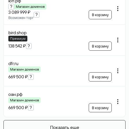
юп
.рф
?
Магазин доменов
3 089 999 ₽
?
В корзину
Возможен торг
bird
.shop
Премиум
138 542 ₽
?
В корзину
dfr
.ru
Магазин доменов
669 500 ₽
?
В корзину
оан
.рф
Магазин доменов
669 500 ₽
?
В корзину
Показать еще