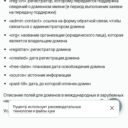
«reg-ch»: регистратор, которому передается поддержка
сведений о доменном имени (в период выполнения заявки
на передачу поддержки)
«admin-contact»: ссылка на форму обратной связи, чтобы
связаться с администратором домена
«org»: название организации (юридического лица), которая
является владельцем домена
«registrar»: регистратор домена
«created»: дата регистрации домена
«free-date»: плановая дата освобождения домена
«source»: источник информации
«paid-till»: дата, до которой оплачен домен
Описание полей для доменов в международных и зарубежных
национальных доменах представлены в разделе «
Помощь
».
Руцентр использует
рекомендательные
Условия использования Whois-сервиса
технологии
и
файлы куки