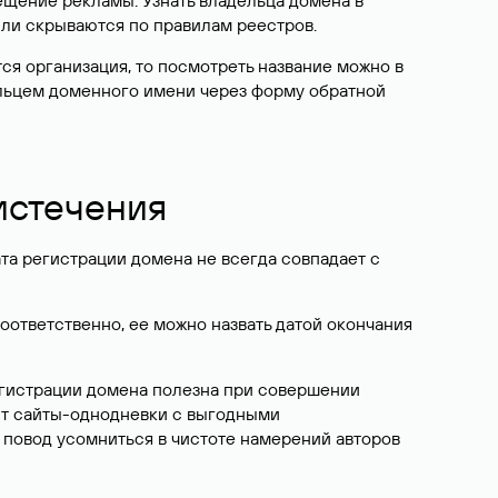
ещение рекламы. Узнать владельца домена в
или скрываются по правилам реестров.
ется организация, то посмотреть название можно в
дельцем доменного имени через форму обратной
 истечения
ата регистрации домена не всегда совпадает с
Соответственно, ее можно назвать датой окончания
егистрации домена полезна при совершении
ют сайты-однодневки с выгодными
 повод усомниться в чистоте намерений авторов