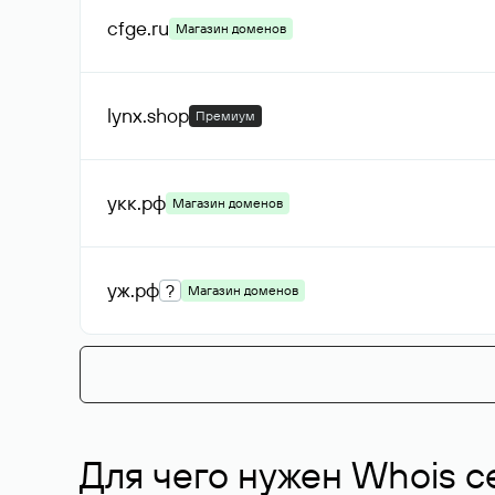
cfge
.ru
Магазин доменов
lynx
.shop
Премиум
укк
.рф
Магазин доменов
уж
.рф
?
Магазин доменов
Для чего нужен Whois с