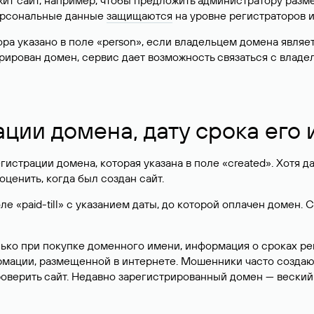
жит сайт, например, чтобы предложить администратору разм
персональные данные
защищаются
на уровне регистраторов 
атора указано в поле «person», если владельцем домена явля
истрирован домен, сервис дает возможность связаться с вла
ации домена, дату срока его
гистрации домена, которая указана в поле «created». Хотя д
оценить, когда был создан сайт.
 «paid-till» с указанием даты, до которой оплачен домен. 
лько при покупке доменного имени, информация о сроках р
ормации, размещенной в интернете. Мошенники часто созда
оверить сайт. Недавно зарегистрированный домен — веский