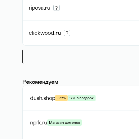
riposa
.ru
?
clickwood
.ru
?
Рекомендуем
dush
.shop
-99%
SSL в подарок
nprk
.ru
Магазин доменов