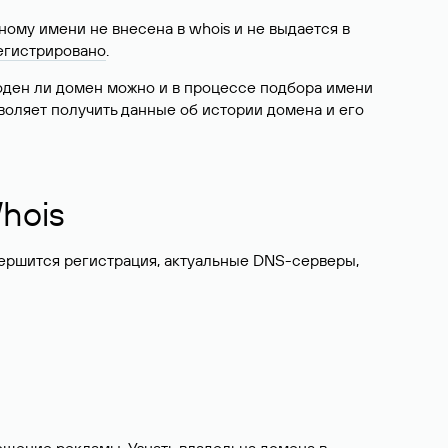
ому имени не внесена в whois и не выдается в
егистрировано
.
боден ли домен можно и в процессе подбора имени
воляет получить данные об истории домена и его
hois
вершится регистрация, актуальные DNS-серверы,