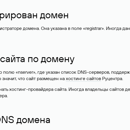
стрирован домен
раторе домена. Она указана в поле «registrar». Иногда да
 сайта по домену
 по полю «nserver», где указан список DNS-серверов, подд
 Это значит, что сайт размещен на
хостинге сайтов
Руцентра.
знать хостинг-провайдера сайта. Иногда владельцы сайтов 
ера.
 DNS домена