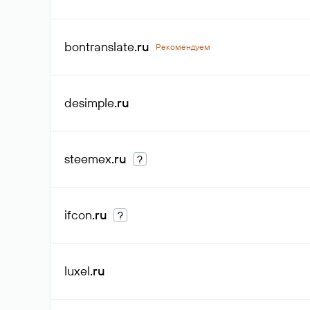
bontranslate
.ru
Рекомендуем
desimple
.ru
steemex
.ru
?
ifcon
.ru
?
luxel
.ru