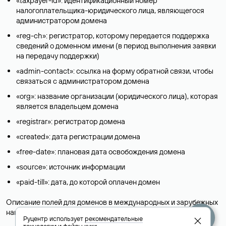
«taxpayer-id»: идентификационный номер
налогоплательщика-юридического лица, являющегося
администратором домена
«reg-ch»: регистратор, которому передается поддержка
сведений о доменном имени (в период выполнения заявки
на передачу поддержки)
«admin-contact»: ссылка на форму обратной связи, чтобы
связаться с администратором домена
«org»: название организации (юридического лица), которая
является владельцем домена
«registrar»: регистратор домена
«created»: дата регистрации домена
«free-date»: плановая дата освобождения домена
«source»: источник информации
«paid-till»: дата, до которой оплачен домен
Описание полей для доменов в международных и зарубежных
национальных доменах представлены в разделе «
Помощь
».
Руцентр использует
рекомендательные