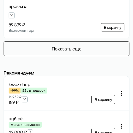
riposa
.ru
?
59 899 ₽
В корзину
Возможен торг
Показать еще
Рекомендуем
kwaz
.shop
-99%
SSL в подарок
14 982 ₽
?
В корзину
189 ₽
ццб
.рф
Магазин доменов
42 000 ₽
?
В корзину