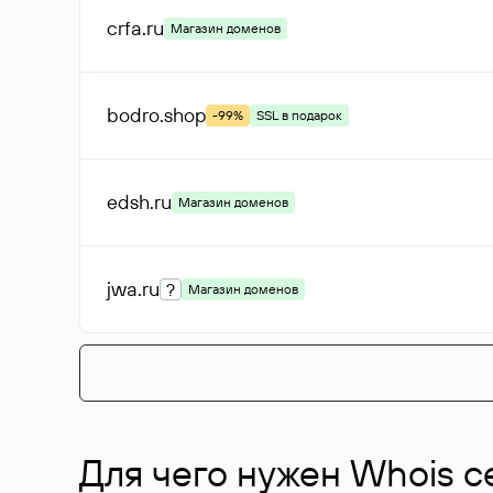
crfa
.ru
Магазин доменов
bodro
.shop
-99%
SSL в подарок
edsh
.ru
Магазин доменов
jwa
.ru
?
Магазин доменов
Для чего нужен Whois с