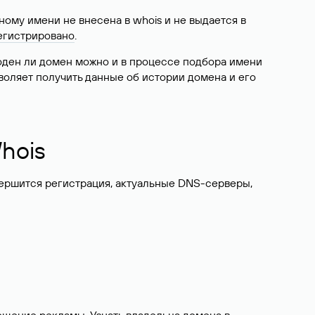
ому имени не внесена в whois и не выдается в
егистрировано
.
боден ли домен можно и в процессе подбора имени
воляет получить данные об истории домена и его
hois
вершится регистрация, актуальные DNS-серверы,