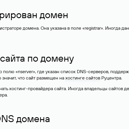
стрирован домен
раторе домена. Она указана в поле «registrar». Иногда да
 сайта по домену
 по полю «nserver», где указан список DNS-серверов, подд
 Это значит, что сайт размещен на
хостинге сайтов
Руцентра.
знать хостинг-провайдера сайта. Иногда владельцы сайтов 
ера.
 DNS домена