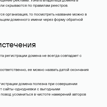
ещение рекламы. Узнать владельца домена в
или скрываются по правилам реестров.
ется организация, то посмотреть название можно в
дельцем доменного имени через форму обратной
 истечения
ата регистрации домена не всегда совпадает с
Соответственно, ее можно назвать датой окончания
егистрации домена полезна при совершении
ют сайты-однодневки с выгодными
 повод усомниться в чистоте намерений авторов