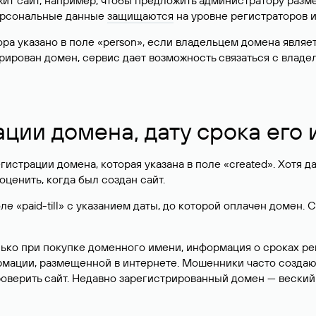
жит сайт, например, чтобы предложить администратору разм
персональные данные
защищаются
на уровне регистраторов 
атора указано в поле «person», если владельцем домена явля
истрирован домен, сервис дает возможность связаться с вла
ации домена, дату срока его
гистрации домена, которая указана в поле «created». Хотя д
оценить, когда был создан сайт.
 «paid-till» с указанием даты, до которой оплачен домен. 
лько при покупке доменного имени, информация о сроках р
ормации, размещенной в интернете. Мошенники часто созда
оверить сайт. Недавно зарегистрированный домен — веский