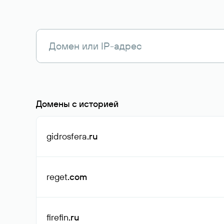
Домены с историей
gidrosfera
.ru
reget
.com
firefin
.ru