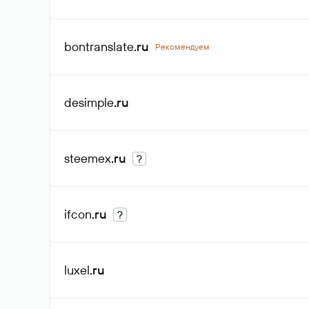
bontranslate
.ru
Рекомендуем
desimple
.ru
steemex
.ru
?
ifcon
.ru
?
luxel
.ru