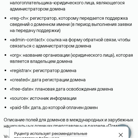
налогоплательщика-юридического лица, являющегося
администратором домена
«reg-ch»: регистратор, которому передается поддержка
сведений о доменном имени (в период выполнения заявки
на передачу поддержки)
«admin-contact»: ссылка на форму обратной связи, чтобы
связаться с администратором домена
«org»: название организации (юридического лица), которая
является владельцем домена
«registrar»: регистратор домена
«created»: дата регистрации домена
«free-date»: плановая дата освобождения домена
«source»: источник информации
«paid-till»: дата, до которой оплачен домен
Описание полей для доменов в международных и зарубежных
национальных доменах представлены в разделе «
Помощь
».
Руцентр использует
рекомендательные
Условия использования Whois-сервиса