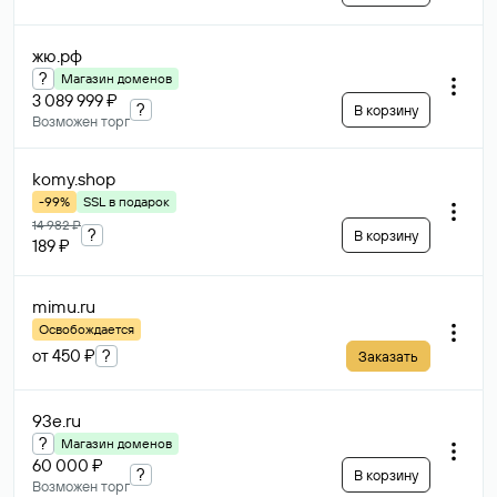
жю
.рф
?
Магазин доменов
3 089 999 ₽
?
В корзину
Возможен торг
komy
.shop
-99%
SSL в подарок
14 982 ₽
?
В корзину
189 ₽
mimu
.ru
Освобождается
от 450 ₽
?
Заказать
93e
.ru
?
Магазин доменов
60 000 ₽
?
В корзину
Возможен торг