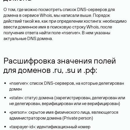
О том, где можно посмотреть список DNS-серверов для
домена в сервисе Whois, мы написали выше. Порядок
действий такой же, как при определении хостинга: необходимо
ввести доменное имя в поисковую строку Whois, после
получения ответа найти поле «nserver». В нем указаны
актуальные DNS домена.
Расшифровка значения полей
для доменов .ru, .su и .рф:
«nserver»: список DNS-серверов, на которые делегирован
домен
«state»: статус домена (зарегистрирован, делегирован или
не делегирован, верифицирован или не верифицирован)
«person»: скрытое имя физического лица, являющегося
администратором домена (Privatе person)
«taxpayer-id»: идентификационный номер