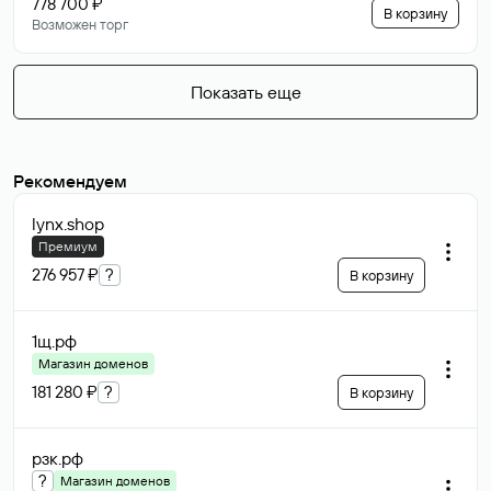
778 700 ₽
В корзину
Возможен торг
Показать еще
Рекомендуем
lynx
.shop
Премиум
276 957 ₽
?
В корзину
1щ
.рф
Магазин доменов
181 280 ₽
?
В корзину
рзк
.рф
?
Магазин доменов