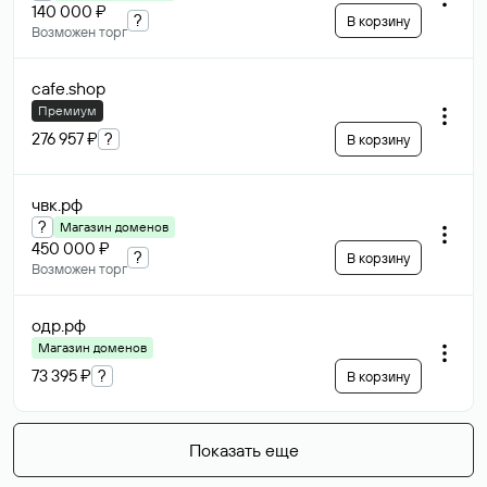
140 000 ₽
?
В корзину
Возможен торг
cafe
.shop
Премиум
276 957 ₽
?
В корзину
чвк
.рф
?
Магазин доменов
450 000 ₽
?
В корзину
Возможен торг
одр
.рф
Магазин доменов
73 395 ₽
?
В корзину
Показать еще