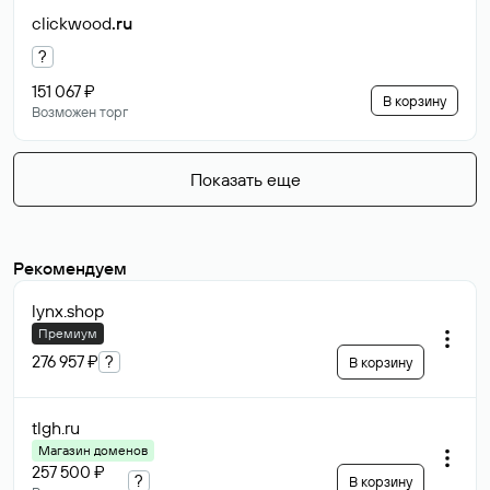
clickwood
.ru
?
151 067 ₽
В корзину
Возможен торг
Показать еще
Рекомендуем
lynx
.shop
Премиум
276 957 ₽
?
В корзину
tlgh
.ru
Магазин доменов
257 500 ₽
?
В корзину