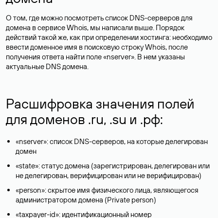
О том, где можно посмотреть список DNS-серверов для
домена в сервисе Whois, мы написали выше. Порядок
действий такой же, как при определении хостинга: необходимо
ввести доменное имя в поисковую строку Whois, после
получения ответа найти поле «nserver». В нем указаны
актуальные DNS домена.
Расшифровка значения полей
для доменов .ru, .su и .рф:
«nserver»: список DNS-серверов, на которые делегирован
домен
«state»: статус домена (зарегистрирован, делегирован или
не делегирован, верифицирован или не верифицирован)
«person»: скрытое имя физического лица, являющегося
администратором домена (Privatе person)
«taxpayer-id»: идентификационный номер