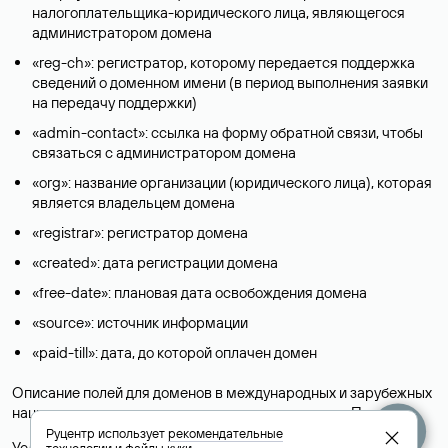
налогоплательщика-юридического лица, являющегося
администратором домена
«reg-ch»: регистратор, которому передается поддержка
сведений о доменном имени (в период выполнения заявки
на передачу поддержки)
«admin-contact»: ссылка на форму обратной связи, чтобы
связаться с администратором домена
«org»: название организации (юридического лица), которая
является владельцем домена
«registrar»: регистратор домена
«created»: дата регистрации домена
«free-date»: плановая дата освобождения домена
«source»: источник информации
«paid-till»: дата, до которой оплачен домен
Описание полей для доменов в международных и зарубежных
национальных доменах представлены в разделе «
Помощь
».
Руцентр использует
рекомендательные
Условия использования Whois-сервиса