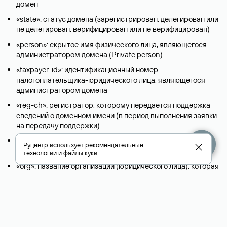
домен
«state»: статус домена (зарегистрирован, делегирован или
не делегирован, верифицирован или не верифицирован)
«person»: скрытое имя физического лица, являющегося
администратором домена (Privatе person)
«taxpayer-id»: идентификационный номер
налогоплательщика-юридического лица, являющегося
администратором домена
«reg-ch»: регистратор, которому передается поддержка
сведений о доменном имени (в период выполнения заявки
на передачу поддержки)
«admin-contact»: ссылка на форму обратной связи, чтобы
Руцентр использует
рекомендательные
связаться с администратором домена
технологии
и
файлы куки
«org»: название организации (юридического лица), которая
является владельцем домена
«registrar»: регистратор домена
«created»: дата регистрации домена
«free-date»: плановая дата освобождения домена