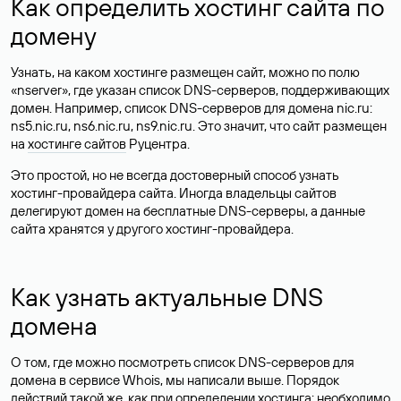
Как определить хостинг сайта по
домену
Узнать, на каком хостинге размещен сайт, можно по полю
«nserver», где указан список DNS-серверов, поддерживающих
домен. Например, список DNS-серверов для домена nic.ru:
ns5.nic.ru, ns6.nic.ru, ns9.nic.ru. Это значит, что сайт размещен
на
хостинге сайтов
Руцентра.
Это простой, но не всегда достоверный способ узнать
хостинг-провайдера сайта. Иногда владельцы сайтов
делегируют домен на бесплатные DNS-серверы, а данные
сайта хранятся у другого хостинг-провайдера.
Как узнать актуальные DNS
домена
О том, где можно посмотреть список DNS-серверов для
домена в сервисе Whois, мы написали выше. Порядок
действий такой же, как при определении хостинга: необходимо