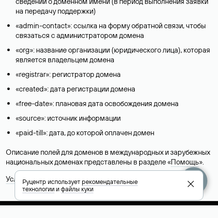
сведений о доменном имени (в период выполнения заявки
на передачу поддержки)
«admin-contact»: ссылка на форму обратной связи, чтобы
связаться с администратором домена
«org»: название организации (юридического лица), которая
является владельцем домена
«registrar»: регистратор домена
«created»: дата регистрации домена
«free-date»: плановая дата освобождения домена
«source»: источник информации
«paid-till»: дата, до которой оплачен домен
Описание полей для доменов в международных и зарубежных
национальных доменах представлены в разделе «
Помощь
».
Условия использования Whois-сервиса
Руцентр использует
рекомендательные
технологии
и
файлы куки