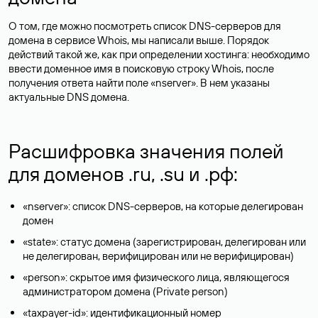
О том, где можно посмотреть список DNS-серверов для
домена в сервисе Whois, мы написали выше. Порядок
действий такой же, как при определении хостинга: необходимо
ввести доменное имя в поисковую строку Whois, после
получения ответа найти поле «nserver». В нем указаны
актуальные DNS домена.
Расшифровка значения полей
для доменов .ru, .su и .рф:
«nserver»: список DNS-серверов, на которые делегирован
домен
«state»: статус домена (зарегистрирован, делегирован или
не делегирован, верифицирован или не верифицирован)
«person»: скрытое имя физического лица, являющегося
администратором домена (Privatе person)
«taxpayer-id»: идентификационный номер