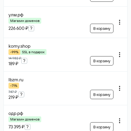
улм
.рф
Магазин доменов
226 600 ₽
?
В корзину
komy
.shop
-99%
SSL в подарок
14 982 ₽
?
В корзину
189 ₽
lbzm
.ru
-71%
747 ₽
?
В корзину
219 ₽
одр
.рф
Магазин доменов
73 395 ₽
?
В корзину