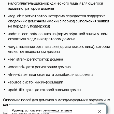
налогоплательщика-юридического лица, являющегося
администратором домена
«reg-ch»: регистратор, которому передается поддержка
сведений о доменном имени (в период выполнения заявки
на передачу поддержки)
«admin-contact»: ссылка на форму обратной связи, чтобы
связаться с администратором домена
«org»: название организации (юридического лица), которая
является владельцем домена
«registrar»: регистратор домена
«created»: дата регистрации домена
«free-date»: плановая дата освобождения домена
«source»: источник информации
«paid-till»: дата, до которой оплачен домен
Описание полей для доменов в международных и зарубежных
национальных доменах представлены в разделе «
Помощь
».
Руцентр использует
рекомендательные
Условия использования Whois-сервиса