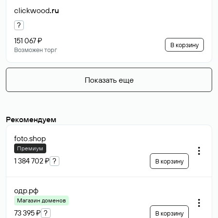
clickwood
.ru
?
151 067 ₽
В корзину
Возможен торг
Показать еще
Рекомендуем
foto
.shop
Премиум
1 384 702 ₽
?
В корзину
одр
.рф
Магазин доменов
73 395 ₽
?
В корзину