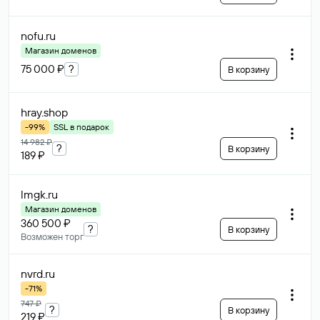
nofu
.ru
Магазин доменов
75 000 ₽
?
В корзину
hray
.shop
-99%
SSL в подарок
14 982 ₽
?
В корзину
189 ₽
lmgk
.ru
Магазин доменов
360 500 ₽
?
В корзину
Возможен торг
nvrd
.ru
-71%
747 ₽
?
В корзину
219 ₽