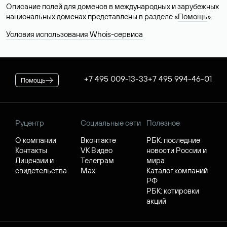
Описание полей для доменов в международных и зарубежных
национальных доменах представлены в разделе «
Помощь
».
Условия использования Whois-сервиса
+7 495 009-13-33
+7 495 994-46-01
Помощь
Руцентр
Социальные сети
Полезное
О компании
Вконтакте
РБК: последние
Контакты
VK Видео
новости России и
Лицензии и
Телеграм
мира
свидетельства
Max
Каталог компаний
РФ
РБК: котировки
акций