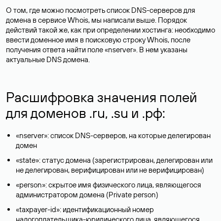
О том, где можно посмотреть список DNS-серверов для
домена в сервисе Whois, мы написали выше. Порядок
действий такой же, как при определении хостинга: необходимо
ввести доменное имя в поисковую строку Whois, после
получения ответа найти поле «nserver». В нем указаны
актуальные DNS домена.
Расшифровка значения полей
для доменов .ru, .su и .рф:
«nserver»: список DNS-серверов, на которые делегирован
домен
«state»: статус домена (зарегистрирован, делегирован или
не делегирован, верифицирован или не верифицирован)
«person»: скрытое имя физического лица, являющегося
администратором домена (Privatе person)
«taxpayer-id»: идентификационный номер
налогоплательщика-юридического лица, являющегося