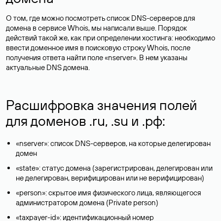
О том, где можно посмотреть список DNS-серверов для
домена в сервисе Whois, мы написали выше. Порядок
действий такой же, как при определении хостинга: необходимо
ввести доменное имя в поисковую строку Whois, после
получения ответа найти поле «nserver». В нем указаны
актуальные DNS домена.
Расшифровка значения полей
для доменов .ru, .su и .рф:
«nserver»: список DNS-серверов, на которые делегирован
домен
«state»: статус домена (зарегистрирован, делегирован или
не делегирован, верифицирован или не верифицирован)
«person»: скрытое имя физического лица, являющегося
администратором домена (Privatе person)
«taxpayer-id»: идентификационный номер