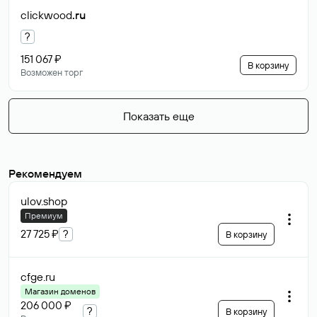
clickwood
.ru
?
151 067 ₽
В корзину
Возможен торг
Показать еще
Рекомендуем
ulov
.shop
Премиум
27 725 ₽
?
В корзину
cfge
.ru
Магазин доменов
206 000 ₽
?
В корзину