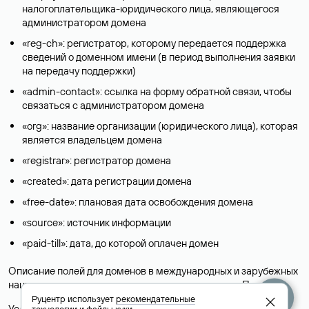
налогоплательщика-юридического лица, являющегося
администратором домена
«reg-ch»: регистратор, которому передается поддержка
сведений о доменном имени (в период выполнения заявки
на передачу поддержки)
«admin-contact»: ссылка на форму обратной связи, чтобы
связаться с администратором домена
«org»: название организации (юридического лица), которая
является владельцем домена
«registrar»: регистратор домена
«created»: дата регистрации домена
«free-date»: плановая дата освобождения домена
«source»: источник информации
«paid-till»: дата, до которой оплачен домен
Описание полей для доменов в международных и зарубежных
национальных доменах представлены в разделе «
Помощь
».
Руцентр использует
рекомендательные
Условия использования Whois-сервиса