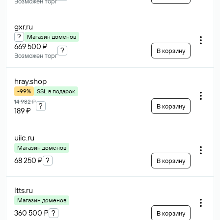
Возможен торг
gxr
.ru
?
Магазин доменов
669 500 ₽
?
В корзину
Возможен торг
hray
.shop
-99%
SSL в подарок
14 982 ₽
?
В корзину
189 ₽
uiic
.ru
Магазин доменов
68 250 ₽
?
В корзину
ltts
.ru
Магазин доменов
360 500 ₽
?
В корзину