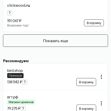
clickwood
.ru
?
151 067 ₽
В корзину
Возможен торг
Показать еще
Рекомендуем
bird
.shop
Премиум
138 542 ₽
?
В корзину
вгт
.рф
Магазин доменов
79 275 ₽
?
В корзину