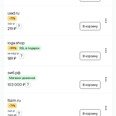
uiad
.ru
-71%
747 ₽
?
В корзину
219 ₽
ioga
.shop
-99%
SSL в подарок
14 982 ₽
?
В корзину
189 ₽
эиб
.рф
Магазин доменов
103 000 ₽
?
В корзину
lbzm
.ru
-71%
747 ₽
?
В корзину
219 ₽