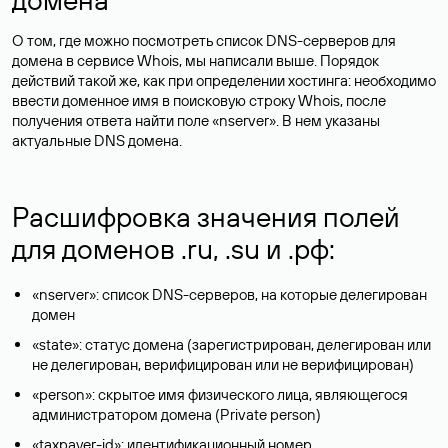
О том, где можно посмотреть список DNS-серверов для
домена в сервисе Whois, мы написали выше. Порядок
действий такой же, как при определении хостинга: необходимо
ввести доменное имя в поисковую строку Whois, после
получения ответа найти поле «nserver». В нем указаны
актуальные DNS домена.
Расшифровка значения полей
для доменов .ru, .su и .рф:
«nserver»: список DNS-серверов, на которые делегирован
домен
«state»: статус домена (зарегистрирован, делегирован или
не делегирован, верифицирован или не верифицирован)
«person»: скрытое имя физического лица, являющегося
администратором домена (Privatе person)
«taxpayer-id»: идентификационный номер