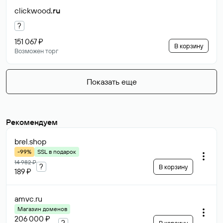
clickwood
.ru
?
151 067 ₽
В корзину
Возможен торг
Показать еще
Рекомендуем
brel
.shop
-99%
SSL в подарок
14 982 ₽
?
В корзину
189 ₽
amvc
.ru
Магазин доменов
206 000 ₽
?