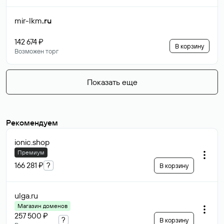
mir-lkm
.ru
142 674 ₽
В корзину
Возможен торг
Показать еще
Рекомендуем
ionic
.shop
Премиум
166 281 ₽
?
В корзину
ulga
.ru
Магазин доменов
257 500 ₽
?
В корзину