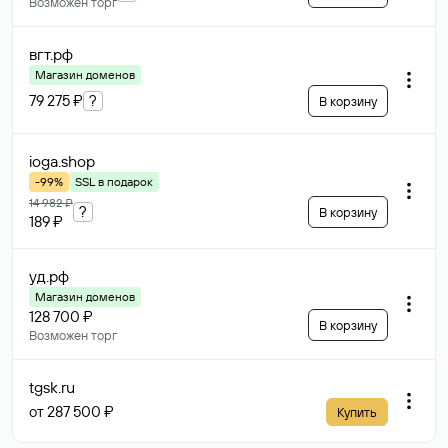
Возможен торг
вгт
.рф
Магазин доменов
79 275 ₽
?
В корзину
ioga
.shop
-99%
SSL в подарок
14 982 ₽
?
В корзину
189 ₽
уд
.рф
Магазин доменов
128 700 ₽
В корзину
Возможен торг
tgsk
.ru
от 287 500 ₽
Купить