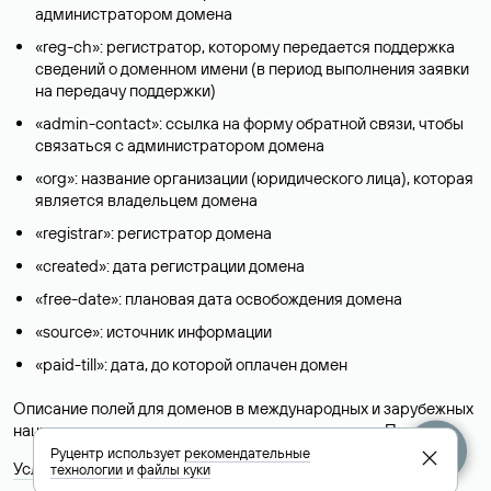
администратором домена
«reg-ch»: регистратор, которому передается поддержка
сведений о доменном имени (в период выполнения заявки
на передачу поддержки)
«admin-contact»: ссылка на форму обратной связи, чтобы
связаться с администратором домена
«org»: название организации (юридического лица), которая
является владельцем домена
«registrar»: регистратор домена
«created»: дата регистрации домена
«free-date»: плановая дата освобождения домена
«source»: источник информации
«paid-till»: дата, до которой оплачен домен
Описание полей для доменов в международных и зарубежных
национальных доменах представлены в разделе «
Помощь
».
Руцентр использует
рекомендательные
Условия использования Whois-сервиса
технологии
и
файлы куки