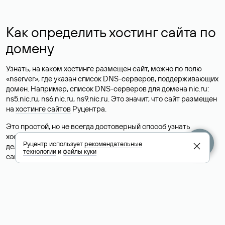
Как определить хостинг сайта по
домену
Узнать, на каком хостинге размещен сайт, можно по полю
«nserver», где указан список DNS-серверов, поддерживающих
домен. Например, список DNS-серверов для домена nic.ru:
ns5.nic.ru, ns6.nic.ru, ns9.nic.ru. Это значит, что сайт размещен
на
хостинге сайтов
Руцентра.
Это простой, но не всегда достоверный способ узнать
хостинг-провайдера сайта. Иногда владельцы сайтов
Руцентр использует
рекомендательные
делегируют домен на бесплатные DNS-серверы, а данные
технологии
и
файлы куки
сайта хранятся у другого хостинг-провайдера.
Как узнать актуальные DNS
домена