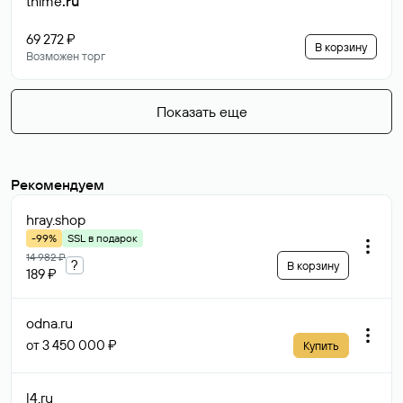
thime
.ru
69 272 ₽
В корзину
Возможен торг
Показать еще
Рекомендуем
hray
.shop
-99%
SSL в подарок
14 982 ₽
?
В корзину
189 ₽
odna
.ru
от 3 450 000 ₽
Купить
l4
.ru