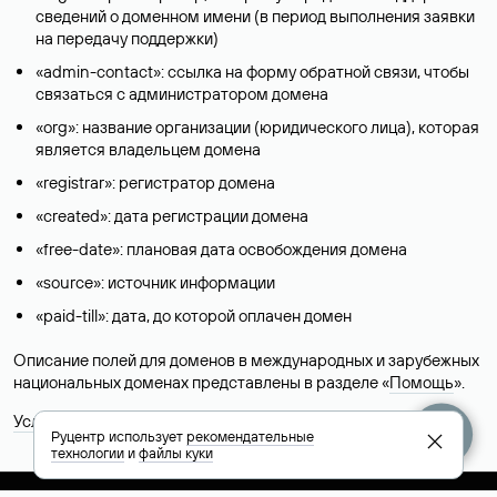
сведений о доменном имени (в период выполнения заявки
на передачу поддержки)
«admin-contact»: ссылка на форму обратной связи, чтобы
связаться с администратором домена
«org»: название организации (юридического лица), которая
является владельцем домена
«registrar»: регистратор домена
«created»: дата регистрации домена
«free-date»: плановая дата освобождения домена
«source»: источник информации
«paid-till»: дата, до которой оплачен домен
Описание полей для доменов в международных и зарубежных
национальных доменах представлены в разделе «
Помощь
».
Условия использования Whois-сервиса
Руцентр использует
рекомендательные
технологии
и
файлы куки