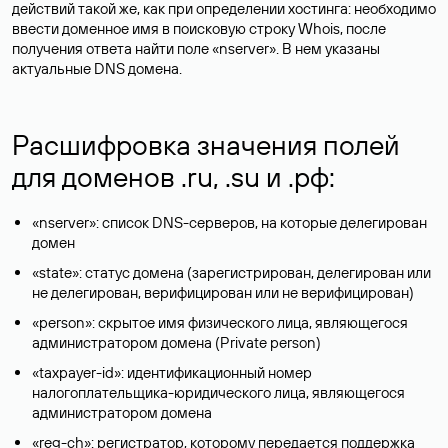
действий такой же, как при определении хостинга: необходимо
ввести доменное имя в поисковую строку Whois, после
получения ответа найти поле «nserver». В нем указаны
актуальные DNS домена.
Расшифровка значения полей
для доменов .ru, .su и .рф:
«nserver»: список DNS-серверов, на которые делегирован
домен
«state»: статус домена (зарегистрирован, делегирован или
не делегирован, верифицирован или не верифицирован)
«person»: скрытое имя физического лица, являющегося
администратором домена (Privatе person)
«taxpayer-id»: идентификационный номер
налогоплательщика-юридического лица, являющегося
администратором домена
«reg-ch»: регистратор, которому передается поддержка