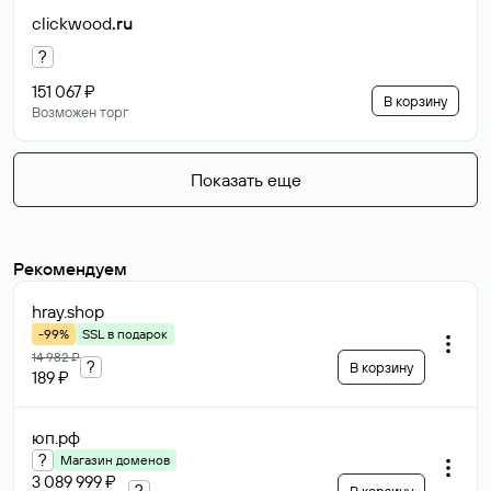
clickwood
.ru
?
151 067 ₽
В корзину
Возможен торг
Показать еще
Рекомендуем
hray
.shop
-99%
SSL в подарок
14 982 ₽
?
В корзину
189 ₽
юп
.рф
?
Магазин доменов
3 089 999 ₽
?