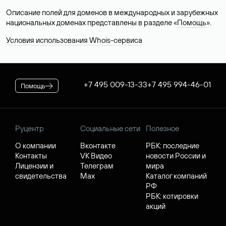
Описание полей для доменов в международных и зарубежных
национальных доменах представлены в разделе «
Помощь
».
Условия использования Whois-сервиса
+7 495 009-13-33
+7 495 994-46-01
Помощь
Руцентр
Социальные сети
Полезное
О компании
Вконтакте
РБК: последние
Контакты
VK Видео
новости России и
Лицензии и
Телеграм
мира
свидетельства
Max
Каталог компаний
РФ
РБК: котировки
акций