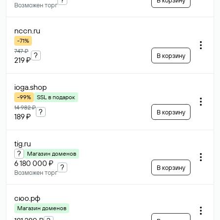
В корзину
Возможен торг
nccn
.ru
-71%
747 ₽
?
В корзину
219 ₽
ioga
.shop
-99%
SSL в подарок
14 982 ₽
?
В корзину
189 ₽
tig
.ru
?
Магазин доменов
6 180 000 ₽
?
В корзину
Возможен торг
сюо
.рф
Магазин доменов