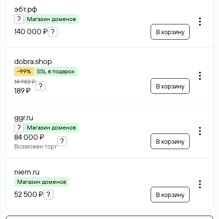
эбт
.рф
?
Магазин доменов
140 000 ₽
?
В корзину
dobra
.shop
-99%
SSL в подарок
14 982 ₽
?
В корзину
189 ₽
ggr
.ru
?
Магазин доменов
84 000 ₽
?
В корзину
Возможен торг
niem
.ru
Магазин доменов
52 500 ₽
?
В корзину