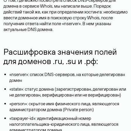
О том, где можно посмотреть список DNS-серверов для
домена в сервисе Whois, мы написали выше. Порядок
действий такой же, как при определении хостинга: необходимо
ввести доменное имя в поисковую строку Whois, после
получения ответа найти поле «nserver». В нем указаны
актуальные DNS домена.
Расшифровка значения полей
для доменов .ru, .su и .рф:
«nserver»: список DNS-серверов, на которые делегирован
домен
«state»: статус домена (зарегистрирован, делегирован или
не делегирован, верифицирован или не верифицирован)
«person»: скрытое имя физического лица, являющегося
администратором домена (Privatе person)
«taxpayer-id»: идентификационный номер
налогоплательщика-юридического лица, являющегося
администратором домена