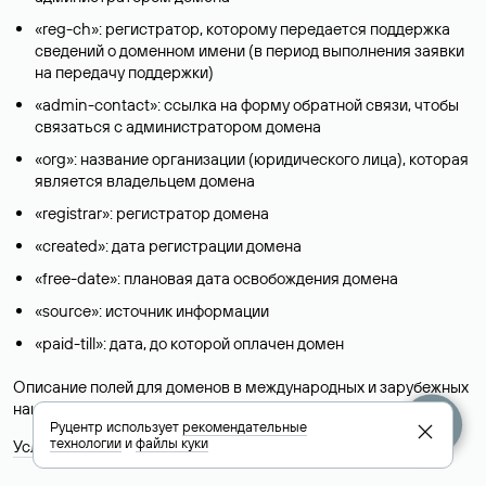
«reg-ch»: регистратор, которому передается поддержка
сведений о доменном имени (в период выполнения заявки
на передачу поддержки)
«admin-contact»: ссылка на форму обратной связи, чтобы
связаться с администратором домена
«org»: название организации (юридического лица), которая
является владельцем домена
«registrar»: регистратор домена
«created»: дата регистрации домена
«free-date»: плановая дата освобождения домена
«source»: источник информации
«paid-till»: дата, до которой оплачен домен
Описание полей для доменов в международных и зарубежных
национальных доменах представлены в разделе «
Помощь
».
Руцентр использует
рекомендательные
технологии
и
файлы куки
Условия использования Whois-сервиса