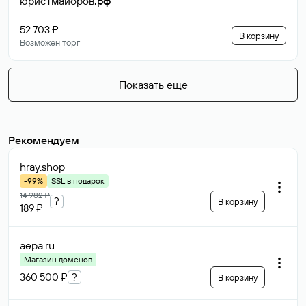
юристмайоров
.рф
52 703 ₽
В корзину
Возможен торг
Показать еще
Рекомендуем
hray
.shop
-99%
SSL в подарок
14 982 ₽
?
В корзину
189 ₽
aepa
.ru
Магазин доменов
360 500 ₽
?
В корзину