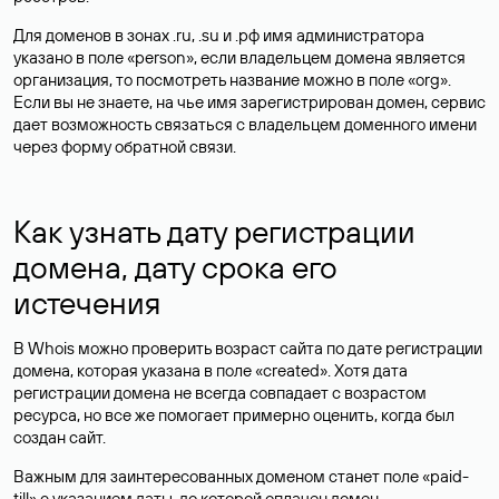
Для доменов в зонах .ru, .su и .рф имя администратора
указано в поле «person», если владельцем домена является
организация, то посмотреть название можно в поле «org».
Если вы не знаете, на чье имя зарегистрирован домен, сервис
дает возможность связаться с владельцем доменного имени
через форму обратной связи.
Как узнать дату регистрации
домена, дату срока его
истечения
В Whois можно проверить возраст сайта по дате регистрации
домена, которая указана в поле «created». Хотя дата
регистрации домена не всегда совпадает с возрастом
ресурса, но все же помогает примерно оценить, когда был
создан сайт.
Важным для заинтересованных доменом станет поле «paid-
till» с указанием даты, до которой оплачен домен.